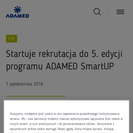
CSR
Startuje rekrutacja do 5. edycji
programu ADAMED SmartUP
1 października 2018
Stosujemy niezbędne pliki cookie w celu zapewnienia prawidłowego funkcjonowania
Po raz piąty rekrutację do programu stypendialnego
serwisu. My i nasi partnerzy możemy również wykorzystywać opcjonalne pliki cookie w
innych celach, w tym analitycznych i do personalizowania reklam. Korzystanie z
ADAMED SmartUP rozpoczyna gra alternatywnej
opcjonalnych plików cookie wymaga Twojej zgody, którą możesz wyrazić, klikając