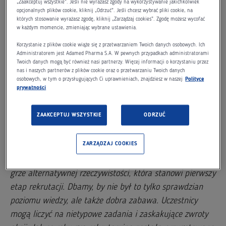
rzeczywistości. To szansa dla uczniów ściśle uzdolnionych
„Zaakceptuj wszystkie”. Jeśli nie wyrażasz zgody na wykorzystywanie jakichkolwiek
opcjonalnych plików cookie, kliknij „Odrzuć”. Jeśli chcesz wybrać pliki cookie, na
w wieku 15-19 lat, którzy marzą o karierze naukowej i
których stosowanie wyrażasz zgodę, kliknij „Zarządzaj cookies”. Zgodę możesz wycofać
w każdym momencie, zmieniając wybrane ustawienia.
chcieliby rozwinąć swoje skrzydła pod okiem
profesjonalistów. Od 1 października na kolejnych
Korzystanie z plików cookie wiąże się z przetwarzaniem Twoich danych osobowych. Ich
Administratorem jest Adamed Pharma S.A. W pewnych przypadkach administratorami
uczestników czekają liczne zagadki z zakresu nauk
Twoich danych mogą być również nasi partnerzy. Więcej informacji o korzystaniu przez
ścisłych i przyrodniczych. W trakcie ich rozwiązywania
nas i naszych partnerów z plików cookie oraz o przetwarzaniu Twoich danych
osobowych, w tym o przysługujących Ci uprawnieniach, znajdziesz w naszej
Polityce
zweryfikowany zostanie nie tylko poziom wiedzy oraz
prywatności
sposób myślenia uczniów, ale także ich umiejętność
łączenia z pozoru niepowiązanych ze sobą faktów.
ZAAKCEPTUJ WSZYSTKIE
ODRZUĆ
Od czterech lat obserwujemy coraz większe
ZARZĄDZAJ COOKIES
zainteresowanie naszym programem stypendialnym.
Corocznie, kilka tysięcy młodych osób bierze udział w
grze alternatywnej rzeczywistości, która stanowi pierwszy
etap rekrutacji. Dbamy, by nie był to tylko sprawdzian
poziomu wiedzy, ale także dobra zabawa. Uczestnicy
mogą liczyć na nietypowe zadania i zaskakujące zwroty