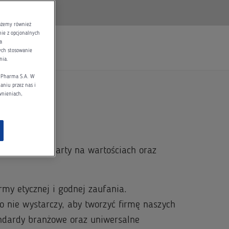
możemy również
nie z opcjonalnych
a
rych stosowanie
nia.
d Pharma S.A. W
aniu przez nas i
wnieniach,
nie biznes oparty na wartościach oraz
rmy etycznej i godnej zaufania.
 nie wystarczy, aby tworzyć firmę naszych
dardy branżowe oraz uniwersalne