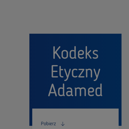
Kodeks
Etyczny
Adamed
Pobierz