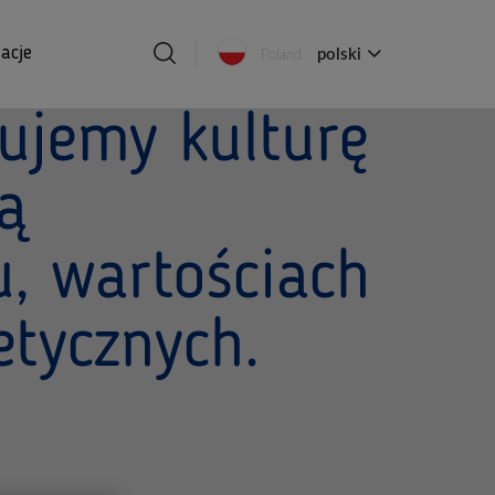
acje
polski
Poland
jemy kulturę
ą
u, wartościach
etycznych.