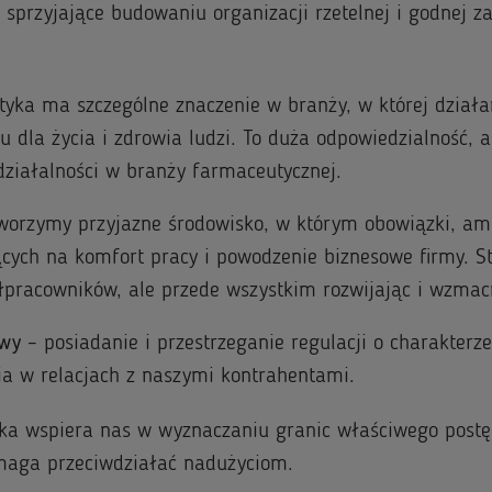
 sprzyjające budowaniu organizacji rzetelnej i godnej z
tyka ma szczególne znaczenie w branży, w której dział
u dla życia i zdrowia ludzi. To duża odpowiedzialność, a
działalności w branży farmaceutycznej.
worzymy przyjazne środowisko, w którym obowiązki, am
cych na komfort pracy i powodzenie biznesowe firmy. S
łpracowników, ale przede wszystkim rozwijając i wzmac
owy
– posiadanie i przestrzeganie regulacji o charakter
 w relacjach z naszymi kontrahentami.
ka wspiera nas w wyznaczaniu granic właściwego postę
omaga przeciwdziałać nadużyciom.