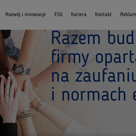
Rozwój i innowacje
ESG
Kariera
Kontakt
Reklam
Razem budu
firmy opart
na zaufani
i normach 