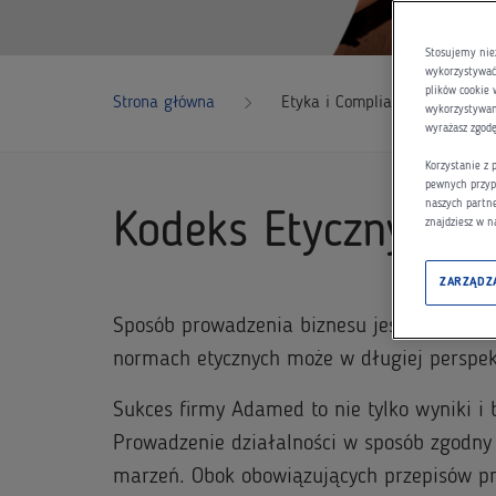
Stosujemy nie
wykorzystywać 
plików cookie 
Strona główna
Etyka i Compliance
wykorzystywani
wyrażasz zgod
Korzystanie z
pewnych przyp
naszych partn
Kodeks Etyczny A
znajdziesz w n
ZARZĄDZ
Sposób prowadzenia biznesu jest dla nas r
normach etycznych może w długiej perspek
Sukces firmy Adamed to nie tylko wyniki i 
Prowadzenie działalności w sposób zgodny
marzeń. Obok obowiązujących przepisów p