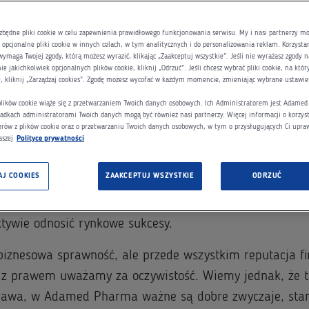
zbędne pliki cookie w celu zapewnienia prawidłowego funkcjonowania serwisu. My i nasi partnerzy 
opcjonalne pliki cookie w innych celach, w tym analitycznych i do personalizowania reklam. Korzysta
wymaga Twojej zgody, którą możesz wyrazić, klikając „Zaakceptuj wszystkie”. Jeśli nie wyrażasz zgody n
e jakichkolwiek opcjonalnych plików cookie, kliknij „Odrzuć”. Jeśli chcesz wybrać pliki cookie, na któ
ę, kliknij „Zarządzaj cookies”. Zgodę możesz wycofać w każdym momencie, zmieniając wybrane ustawie
 plików cookie wiąże się z przetwarzaniem Twoich danych osobowych. Ich Administratorem jest Adame
adkach administratorami Twoich danych mogą być również nasi partnerzy. Więcej informacji o korzyst
erów z plików cookie oraz o przetwarzaniu Twoich danych osobowych, w tym o przysługujących Ci upra
damed Pharma
aszej
Polityce prywatności
AJ COOKIES
ZAAKCEPTUJ WSZYSTKIE
ODRZUĆ
ównie ważny jak skuteczność rynkowa. Wierzymy, że jedy
tywie odnosić rynkowe sukcesy.
biznesowa sprawność, ale przede wszystkim reputacja fi
 z prawem uważamy za oczywistość. Wiemy jednak, że to
rawa, w Adamed Pharma ważne są dobre zwyczaje, stan