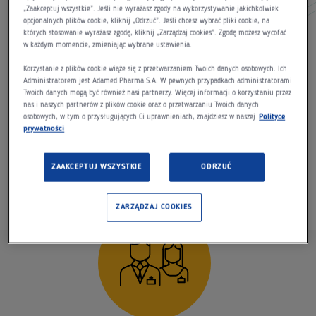
prace badawcze nad oryginalnymi terapiami. Dziś w
„Zaakceptuj wszystkie”. Jeśli nie wyrażasz zgody na wykorzystywanie jakichkolwiek
swoim portfolio posiadamy blisko 900 produktów (tzw.
opcjonalnych plików cookie, kliknij „Odrzuć”. Jeśli chcesz wybrać pliki cookie, na
których stosowanie wyrażasz zgodę, kliknij „Zarządzaj cookies”. Zgodę możesz wycofać
SKU) w Polsce i zagranicą, oferowanych pacjentom w
w każdym momencie, zmieniając wybrane ustawienia.
kilkudziesięciu krajach na świecie, a na inwestycje w
Korzystanie z plików cookie wiąże się z przetwarzaniem Twoich danych osobowych. Ich
badania i rozwój przeznaczyliśmy dotychczas blisko
Administratorem jest Adamed Pharma S.A. W pewnych przypadkach administratorami
Twoich danych mogą być również nasi partnerzy. Więcej informacji o korzystaniu przez
2,6 miliarda złotych. Współpracujemy z wiodącymi
nas i naszych partnerów z plików cookie oraz o przetwarzaniu Twoich danych
uniwersytetami oraz instytutami naukowymi, w kraju i za
osobowych, w tym o przysługujących Ci uprawnieniach, znajdziesz w naszej
Polityce
prywatności
granicą.
ZAAKCEPTUJ WSZYSTKIE
ODRZUĆ
ZARZĄDZAJ COOKIES