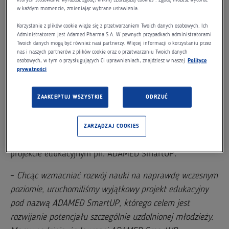
Polityka. W wydarzeniu udział wzięła Minister Nauki
w każdym momencie, zmieniając wybrane ustawienia.
i Szkolnictwa Wyższego, Lena Kolarska-Bobińska oraz
Korzystanie z plików cookie wiąże się z przetwarzaniem Twoich danych osobowych. Ich
członkowie kapituły I i II stopnia, m.in. prof. Tomasz
Administratorem jest Adamed Pharma S.A. W pewnych przypadkach administratorami
Szapiro, prof. Michał Kleiber oraz prof. Jan Madey.
Twoich danych mogą być również nasi partnerzy. Więcej informacji o korzystaniu przez
nas i naszych partnerów z plików cookie oraz o przetwarzaniu Twoich danych
Z ramienia Grupy Adamed w wydarzeniu wzięła udział
osobowych, w tym o przysługujących Ci uprawnieniach, znajdziesz w naszej
Polityce
prywatności
Anna Kosińska, Project Manager programu ADAMED
SmartUP, która zwróciła uwagę na potrzebę
ZAAKCEPTUJ WSZYSTKIE
ODRZUĆ
wzmacniania polskiej myśli intelektualnej poprzez
rozwijanie młodych talentów naukowych już na etapie
szkolnym. Wspomniała również o zainaugurowanym
ZARZĄDZAJ COOKIES
w ostatnich dniach przez Fundację Grupy Adamed
projekcie edukacyjnym pn. ADAMED SmartUP.
–
Chcąc wzmacniać rozwój nauki na naprawdę wczesnym
poziomie, uruchomiliśmy wyjątkowy projekt edukacyjny
pod nazwą ADAMED SmartUP, którego celem jest
rozwijanie potencjału szczególnie uzdolnionej młodzieży.