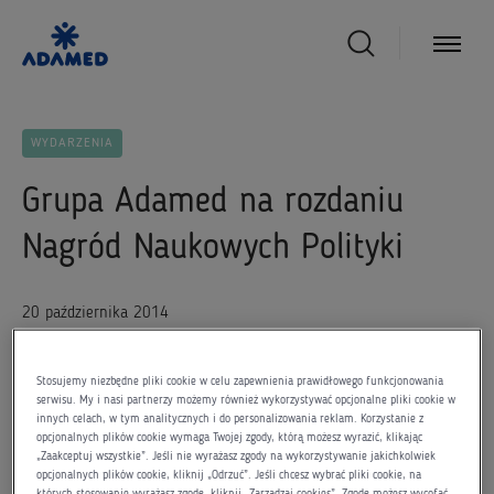
WYDARZENIA
Grupa Adamed na rozdaniu
Nagród Naukowych Polityki
20 października 2014
Stosujemy niezbędne pliki cookie w celu zapewnienia prawidłowego funkcjonowania
serwisu. My i nasi partnerzy możemy również wykorzystywać opcjonalne pliki cookie w
innych celach, w tym analitycznych i do personalizowania reklam. Korzystanie z
Tegoroczna uroczystość wręczenia Nagród Naukowych
opcjonalnych plików cookie wymaga Twojej zgody, którą możesz wyrazić, klikając
„Zaakceptuj wszystkie”. Jeśli nie wyrażasz zgody na wykorzystywanie jakichkolwiek
Polityki odbyła się 19 października w redakcji tygodnika
opcjonalnych plików cookie, kliknij „Odrzuć”. Jeśli chcesz wybrać pliki cookie, na
których stosowanie wyrażasz zgodę, kliknij „Zarządzaj cookies”. Zgodę możesz wycofać