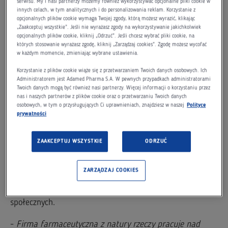
otoczenie jest wielowymiarowy – to nie tylko
serwisu. My i nasi partnerzy możemy również wykorzystywać opcjonalne pliki cookie w
innych celach, w tym analitycznych i do personalizowania reklam. Korzystanie z
oddziaływanie ekonomiczne, ale również społeczne, czy
opcjonalnych plików cookie wymaga Twojej zgody, którą możesz wyrazić, klikając
„Zaakceptuj wszystkie”. Jeśli nie wyrażasz zgody na wykorzystywanie jakichkolwiek
na środowisko naturalne.
opcjonalnych plików cookie, kliknij „Odrzuć”. Jeśli chcesz wybrać pliki cookie, na
których stosowanie wyrażasz zgodę, kliknij „Zarządzaj cookies”. Zgodę możesz wycofać
Pierwsza edycja konferencji poświęcona była pięciu
w każdym momencie, zmieniając wybrane ustawienia.
Celom Zrównoważonego Rozwoju UN. Program
Korzystanie z plików cookie wiąże się z przetwarzaniem Twoich danych osobowych. Ich
wydarzenia składał z czterech bloków tematycznych.
Administratorem jest Adamed Pharma S.A. W pewnych przypadkach administratorami
Twoich danych mogą być również nasi partnerzy. Więcej informacji o korzystaniu przez
Jednym z nich był odpowiedzialny biznes prezentujący
nas i naszych partnerów z plików cookie oraz o przetwarzaniu Twoich danych
różne branże i ich działania z zakresu ESG
osobowych, w tym o przysługujących Ci uprawnieniach, znajdziesz w naszej
Polityce
prywatności
(Environmental, Social and Governance/Środowisko,
Społeczna odpowiedzialność, Ład
ZAAKCEPTUJ WSZYSTKIE
ODRZUĆ
korporacyjny).Przedstawicielka Adameduprzybliżyła
perspektywę branży farmaceutycznej –poruszane były
ZARZĄDZAJ COOKIES
tematy dot. łańcucha dostaw, innowacyjności w
kontekście wyzwań klimatycznych oraz działań
społecznych.
-
Firma farmaceutyczna z natury rzeczy pracuje nad