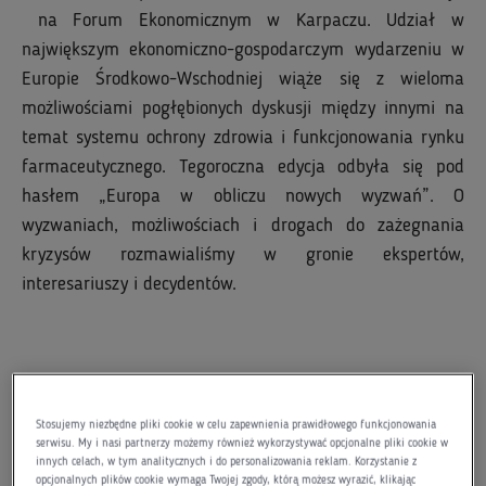
na Forum Ekonomicznym w Karpaczu. Udział w
największym ekonomiczno-gospodarczym wydarzeniu w
Europie Środkowo-Wschodniej wiąże się z wieloma
możliwościami pogłębionych dyskusji między innymi na
temat systemu ochrony zdrowia i funkcjonowania rynku
farmaceutycznego. Tegoroczna edycja odbyła się pod
hasłem „Europa w obliczu nowych wyzwań”. O
wyzwaniach, możliwościach i drogach do zażegnania
kryzysów rozmawialiśmy w gronie ekspertów,
interesariuszy i decydentów.
Katarzyna Dubno, Dyrektor ds. Relacji Zewnętrznych i
Stosujemy niezbędne pliki cookie w celu zapewnienia prawidłowego funkcjonowania
serwisu. My i nasi partnerzy możemy również wykorzystywać opcjonalne pliki cookie w
Ekonomiki Zdrowia reprezentowała Adamed Pharma
innych celach, w tym analitycznych i do personalizowania reklam. Korzystanie z
podczas paneli dyskusyjnych „Zdrowie-Biznes-Praca”
opcjonalnych plików cookie wymaga Twojej zgody, którą możesz wyrazić, klikając