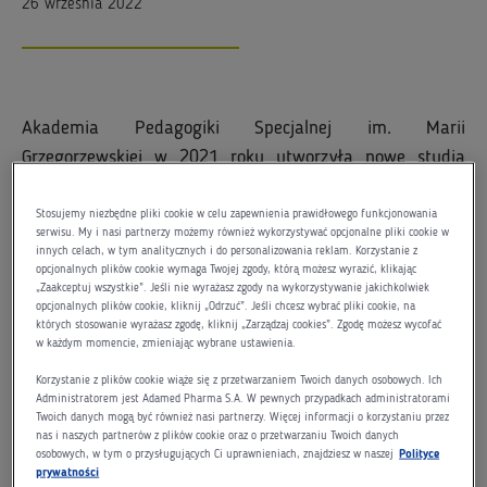
26 września 2022
Akademia Pedagogiki Specjalnej im. Marii
Grzegorzewskiej w 2021 roku utworzyła nowe studia
podyplomowe
Psychologiczne wsparcie dzieci i młodzieży
w kryzysie
na kierunku psychologia. Format i zakres
Stosujemy niezbędne pliki cookie w celu zapewnienia prawidłowego funkcjonowania
serwisu. My i nasi partnerzy możemy również wykorzystywać opcjonalne pliki cookie w
przekazywanej wiedzy spotkał się z niezwykle dużym
innych celach, w tym analitycznych i do personalizowania reklam. Korzystanie z
opcjonalnych plików cookie wymaga Twojej zgody, którą możesz wyrazić, klikając
zainteresowaniem wśród słuchaczy. W tym roku
„Zaakceptuj wszystkie”. Jeśli nie wyrażasz zgody na wykorzystywanie jakichkolwiek
akademickim rusza kolejna edycja tych studiów i tak jak
opcjonalnych plików cookie, kliknij „Odrzuć”. Jeśli chcesz wybrać pliki cookie, na
których stosowanie wyrażasz zgodę, kliknij „Zarządzaj cookies”. Zgodę możesz wycofać
poprzednio - partnerem jest Adamed Pharma.
w każdym momencie, zmieniając wybrane ustawienia.
-
Utworzenie tego kierunku studiów było odpowiedzią na
Korzystanie z plików cookie wiąże się z przetwarzaniem Twoich danych osobowych. Ich
Administratorem jest Adamed Pharma S.A. W pewnych przypadkach administratorami
skutki jakie wywołała przedłużająca się pandemia.
Twoich danych mogą być również nasi partnerzy. Więcej informacji o korzystaniu przez
nas i naszych partnerów z plików cookie oraz o przetwarzaniu Twoich danych
Analizy pokazały, że długotrwała izolacja, nauka zdalna,
osobowych, w tym o przysługujących Ci uprawnieniach, znajdziesz w naszej
Polityce
ograniczenie kontaktów bezpośrednich z rówieśnikami
prywatności