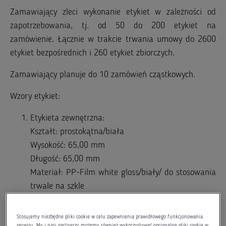
Zamawiający zleci wykonanie etykiet w zależności od
zapotrzebowania, tj. od 50 do 200 etykiet na
zamówienie. Łącznie w trakcie trwania umowy do 2600
etykiet bezpośrednich i 260 etykiet zbiorczych.
Zamawiający planuje do 10 zamówień cząstkowych.
Wzory etykiet:
Etykieta zewnętrzna:
Kształt: prostokątna/biała
Wysokość: 65,00 mm
Długość: 65,00 mm
Materiał: PP-Film white gloss/biały/ do stosowania
trwale na szkle
Etykieta bezpośrednia/wielowarstwowa -typu peel
off:
Stosujemy niezbędne pliki cookie w celu zapewnienia prawidłowego funkcjonowania
serwisu. My i nasi partnerzy możemy również wykorzystywać opcjonalne pliki cookie w