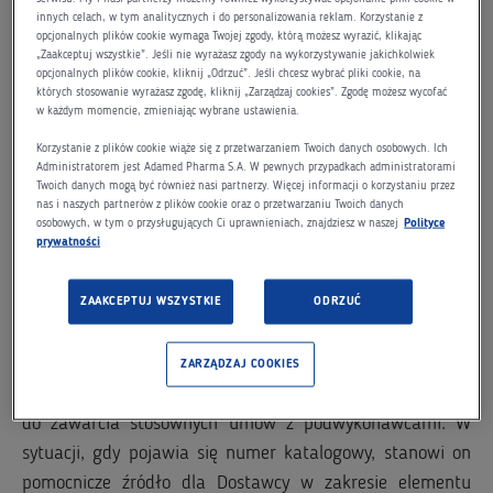
Kształt: prostokątna
innych celach, w tym analitycznych i do personalizowania reklam. Korzystanie z
Wysokość: 20,00 mm
opcjonalnych plików cookie wymaga Twojej zgody, którą możesz wyrazić, klikając
„Zaakceptuj wszystkie”. Jeśli nie wyrażasz zgody na wykorzystywanie jakichkolwiek
Długość: 210,00 mm
opcjonalnych plików cookie, kliknij „Odrzuć”. Jeśli chcesz wybrać pliki cookie, na
Wielkość część/ peel off:
których stosowanie wyrażasz zgodę, kliknij „Zarządzaj cookies”. Zgodę możesz wycofać
w każdym momencie, zmieniając wybrane ustawienia.
Wysokość 20mm/ Długość 30mm
Materiał: PP-Film white gloss/białe/ do stosowania
Korzystanie z plików cookie wiąże się z przetwarzaniem Twoich danych osobowych. Ich
Administratorem jest Adamed Pharma S.A. W pewnych przypadkach administratorami
trwale na szkle, zawierająca dane zgodnie z
Twoich danych mogą być również nasi partnerzy. Więcej informacji o korzystaniu przez
nas i naszych partnerów z plików cookie oraz o przetwarzaniu Twoich danych
wymogami GMP i zaaprobowanym wzorem
osobowych, w tym o przysługujących Ci uprawnieniach, znajdziesz w naszej
Polityce
Zamawiającego
prywatności
Zamawiający przewiduje 4 wzory etykiet bezpośrednich.
ZAAKCEPTUJ WSZYSTKIE
ODRZUĆ
Dostawca może korzystać z usług podwykonawców w
celu wykonania całości lub części usług przedstawionych
ZARZĄDZAJ COOKIES
w tym zapytaniu ofertowym. Dostawca jest zobowiązany
do zawarcia stosownych umów z podwykonawcami. W
sytuacji, gdy pojawia się numer katalogowy, stanowi on
pomocnicze źródło dla Dostawcy w zakresie elementu