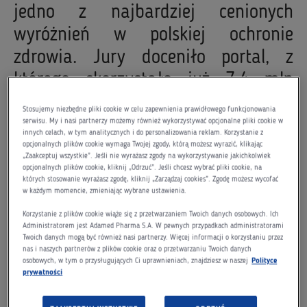
jedno z najbardziej cenionych
wyróżnień w polskiej ochronie
zdrowia. Jury doceniło portal, z
którego skorzystało już 7,4 mln
użytkowników, za nowoczesne
Stosujemy niezbędne pliki cookie w celu zapewnienia prawidłowego funkcjonowania
podejście do edukacji medycznej i
serwisu. My i nasi partnerzy możemy również wykorzystywać opcjonalne pliki cookie w
innych celach, w tym analitycznych i do personalizowania reklam. Korzystanie z
wsparcie dla specjalistów oraz
opcjonalnych plików cookie wymaga Twojej zgody, którą możesz wyrazić, klikając
„Zaakceptuj wszystkie”. Jeśli nie wyrażasz zgody na wykorzystywanie jakichkolwiek
pacjentów.
opcjonalnych plików cookie, kliknij „Odrzuć”. Jeśli chcesz wybrać pliki cookie, na
których stosowanie wyrażasz zgodę, kliknij „Zarządzaj cookies”. Zgodę możesz wycofać
w każdym momencie, zmieniając wybrane ustawienia.
Adamed Expert – sprawdzona wiedza
Korzystanie z plików cookie wiąże się z przetwarzaniem Twoich danych osobowych. Ich
Administratorem jest Adamed Pharma S.A. W pewnych przypadkach administratorami
medyczna w zasięgu ręki
Twoich danych mogą być również nasi partnerzy. Więcej informacji o korzystaniu przez
nas i naszych partnerów z plików cookie oraz o przetwarzaniu Twoich danych
osobowych, w tym o przysługujących Ci uprawnieniach, znajdziesz w naszej
Polityce
prywatności
Adamed Expert to serwis stworzony przez Adamed
Pharma, który w krótkim czasie stał się jednym z