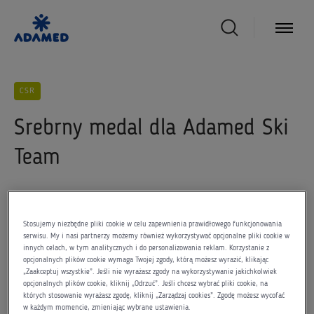
CSR
Srebrny medal dla Adamed Ski
Team
12 marca 2012
Stosujemy niezbędne pliki cookie w celu zapewnienia prawidłowego funkcjonowania
serwisu. My i nasi partnerzy możemy również wykorzystywać opcjonalne pliki cookie w
innych celach, w tym analitycznych i do personalizowania reklam. Korzystanie z
opcjonalnych plików cookie wymaga Twojej zgody, którą możesz wyrazić, klikając
„Zaakceptuj wszystkie”. Jeśli nie wyrażasz zgody na wykorzystywanie jakichkolwiek
W zawodach wzięło udział ok. 200 zawodników z 27 firm
opcjonalnych plików cookie, kliknij „Odrzuć”. Jeśli chcesz wybrać pliki cookie, na
farmaceutycznych. Pierwszego dnia mistrzostw odbył się
których stosowanie wyrażasz zgodę, kliknij „Zarządzaj cookies”. Zgodę możesz wycofać
w każdym momencie, zmieniając wybrane ustawienia.