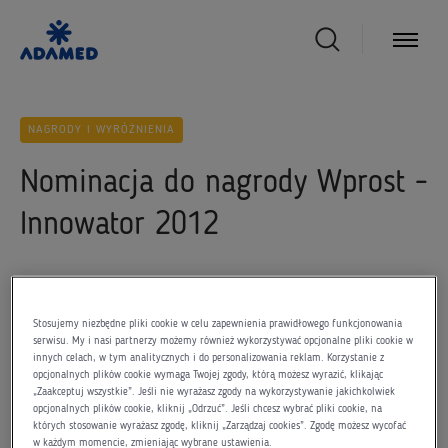
NAGRODY I WYRÓŻNIENIA
Nominacja do nagrody Wprost -
Innowator 2012
10 września 2012
Stosujemy niezbędne pliki cookie w celu zapewnienia prawidłowego funkcjonowania
serwisu. My i nasi partnerzy możemy również wykorzystywać opcjonalne pliki cookie w
innych celach, w tym analitycznych i do personalizowania reklam. Korzystanie z
opcjonalnych plików cookie wymaga Twojej zgody, którą możesz wyrazić, klikając
„Zaakceptuj wszystkie”. Jeśli nie wyrażasz zgody na wykorzystywanie jakichkolwiek
Wśród polskich firm farmaceutyczno – medycznych,
opcjonalnych plików cookie, kliknij „Odrzuć”. Jeśli chcesz wybrać pliki cookie, na
Grupa Adamed znalazła się w gronie nominowanych
.
których stosowanie wyrażasz zgodę, kliknij „Zarządzaj cookies”. Zgodę możesz wycofać
w każdym momencie, zmieniając wybrane ustawienia.