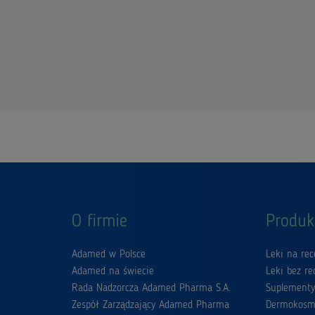
O firmie
Produk
Adamed w Polsce
Leki na rec
Adamed na świecie
Leki bez re
Rada Nadzorcza Adamed Pharma S.A.
Suplementy
Zespół Zarządzający Adamed Pharma
Dermokosm