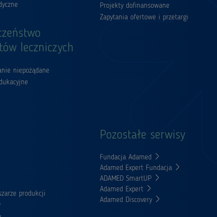
dyczne
Projekty dofinansowane
Zapytania ofertowe i przetargi
czeństwo
tów leczniczych
łanie niepożądane
edukacyjne
Pozostałe serwisy
Fundacja Adamed
Adamed Expert Fundacja
ADAMED SmartUP
Adamed Expert
zarze produkcji
Adamed Discovery
y