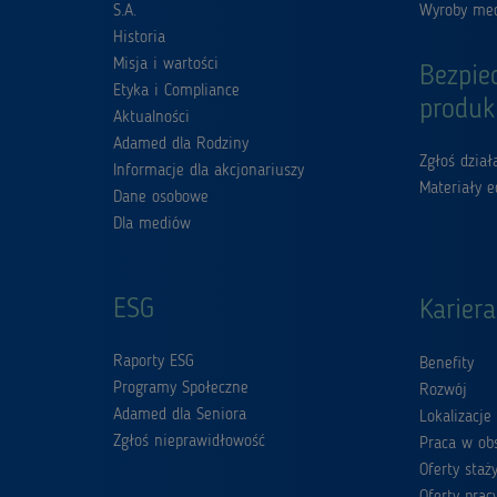
S.A.
Wyroby me
Historia
Misja i wartości
Bezpie
Etyka i Compliance
produk
Aktualności
Adamed dla Rodziny
Zgłoś dzia
Informacje dla akcjonariuszy
Materiały 
Dane osobowe
Dla mediów
ESG
Kariera
Raporty ESG
Benefity
Programy Społeczne
Rozwój
Adamed dla Seniora
Lokalizacje
Zgłoś nieprawidłowość
Praca w obs
Oferty staż