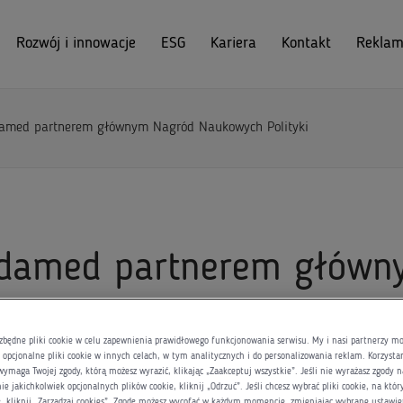
Rozwój i innowacje
ESG
Kariera
Kontakt
Reklam
amed partnerem głównym Nagród Naukowych Polityki
damed partnerem główn
Naukowych Polityki
zbędne pliki cookie w celu zapewnienia prawidłowego funkcjonowania serwisu. My i nasi partnerzy 
opcjonalne pliki cookie w innych celach, w tym analitycznych i do personalizowania reklam. Korzysta
wymaga Twojej zgody, którą możesz wyrazić, klikając „Zaakceptuj wszystkie”. Jeśli nie wyrażasz zgody n
e jakichkolwiek opcjonalnych plików cookie, kliknij „Odrzuć”. Jeśli chcesz wybrać pliki cookie, na któ
ę, kliknij „Zarządzaj cookies”. Zgodę możesz wycofać w każdym momencie, zmieniając wybrane ustawie