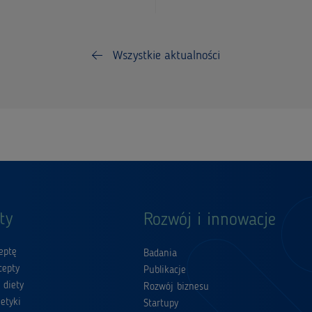
Wszystkie aktualności
ty
Rozwój i innowacje
eptę
Badania
cepty
Publikacje
 diety
Rozwój biznesu
etyki
Startupy