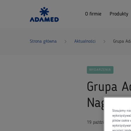
O firmie
Produkty
Strona główna
Aktualności
Grupa Ad
WYDARZENIA
Grupa A
Nagród 
Stosujemy nie
wykorzystywać 
plików cookie 
19 października 2015
wykorzystywani
wyrażasz zgod