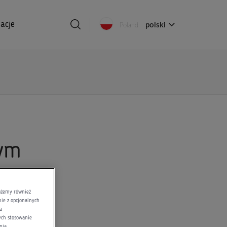
acje
polski
Poland
ym
możemy również
nie z opcjonalnych
a
rych stosowanie
nia.