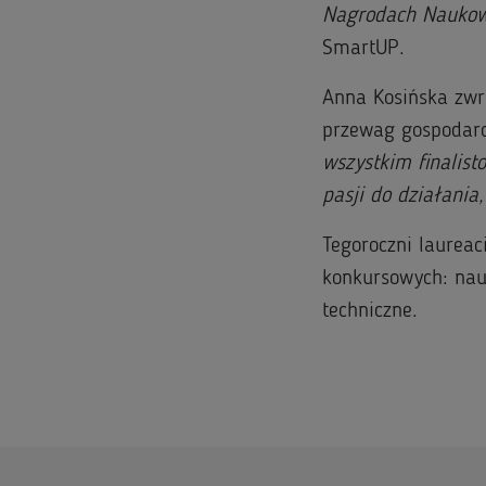
Nagrodach Naukow
SmartUP.
Anna Kosińska zwr
przewag gospodarc
wszystkim finalist
pasji do działania
Tegoroczni laureac
konkursowych: nauk
techniczne.