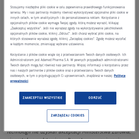
Polsce. Rozmawiano o polityce lekowej państwa,
Stosujemy niezbędne pliki cookie w celu zapewnienia prawidłowego funkcjonowania
bezpieczeństwie lekowym Polaków, a także
serwisu. My i nasi partnerzy możemy również wykorzystywać opcjonalne pliki cookie w
Refundacyjnym Trybie Rozwojowym.
innych celach, w tym analitycznych i do personalizowania reklam. Korzystanie z
opcjonalnych plików cookie wymaga Twojej zgody, którą możesz wyrazić, klikając
„Zaakceptuj wszystkie”. Jeśli nie wyrażasz zgody na wykorzystywanie jakichkolwiek
–
Niezwykle ważna jest spójna i stabilna polityka rządu
opcjonalnych plików cookie, kliknij „Odrzuć”. Jeśli chcesz wybrać pliki cookie, na
wobec tych dziedzin gospodarki, które wcześniej zostały
których stosowanie wyrażasz zgodę, kliknij „Zarządzaj cookies”. Zgodę możesz wycofać
w każdym momencie, zmieniając wybrane ustawienia.
wskazane w dokumentach strategicznych, takich jak
Korzystanie z plików cookie wiąże się z przetwarzaniem Twoich danych osobowych. Ich
Strategia Odpowiedzialnego Rozwoju czy Polityka Lekowa
Administratorem jest Adamed Pharma S.A. W pewnych przypadkach administratorami
Państwa. Krajowi producenci leków są szczególnie
Twoich danych mogą być również nasi partnerzy. Więcej informacji o korzystaniu przez
nas i naszych partnerów z plików cookie oraz o przetwarzaniu Twoich danych
zainteresowani Refundacyjnym Trybem Rozwojowym. Od
osobowych, w tym o przysługujących Ci uprawnieniach, znajdziesz w naszej
Polityce
początku jest jasne, że ten instrument musi powstać we
prywatności
współpracy Ministerstwa Przedsiębiorczości, które
powinno zdecydować, co ma pozytywny wpływ na polską
ZAAKCEPTUJ WSZYSTKIE
ODRZUĆ
gospodarkę, z Ministerstwem Finansów, którego rolą jest
wskazanie i stosowanie benefitów. Aktualnie projekt
ZARZĄDZAJ COOKIES
przedstawiony przez Ministerstwo Przedsiębiorczości i
Technologii nie uzyskał akceptacji Ministerstwa Zdrowia,