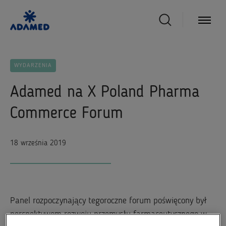
WYDARZENIA
Adamed na X Poland Pharma
Commerce Forum
18 września 2019
Panel rozpoczynający tegoroczne forum poświęcony był
perspektywom rozwoju przemysłu farmaceutycznego w