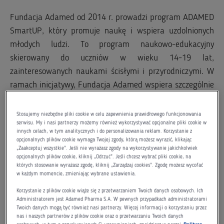
Fundacja Adamed od 2014 r. prowadzi program ADAMED
SmartUP, który promuje naukę i wspiera uzdolnionych
młodych ludzi. To program naukowo-edukacyjny
skierowany do uczniów w wieku 14-19 lat,
zainteresowanych naukami ścisłymi i przyrodniczymi. W
ramach inicjatywy, Fundacja Adamed wspiera szczególnie
uzdolnioną młodzież z całej Polski oraz umożliwia jej
rozwój własnych pasji pod skrzydłami doświadczonych
Stosujemy niezbędne pliki cookie w celu zapewnienia prawidłowego funkcjonowania
serwisu. My i nasi partnerzy możemy również wykorzystywać opcjonalne pliki cookie w
praktyków i cenionych naukowców. Podstawę działań
innych celach, w tym analitycznych i do personalizowania reklam. Korzystanie z
stanowi program stypendialny, do którego corocznie
opcjonalnych plików cookie wymaga Twojej zgody, którą możesz wyrazić, klikając
„Zaakceptuj wszystkie”. Jeśli nie wyrażasz zgody na wykorzystywanie jakichkolwiek
rejestruje się kilka tysięcy uczniów zainteresowanych
opcjonalnych plików cookie, kliknij „Odrzuć”. Jeśli chcesz wybrać pliki cookie, na
udziałem w innowacyjnym obozie naukowym. Laureaci
których stosowanie wyrażasz zgodę, kliknij „Zarządzaj cookies”. Zgodę możesz wycofać
w każdym momencie, zmieniając wybrane ustawienia.
nagrody głównej otrzymują pakiet konsultacji
Korzystanie z plików cookie wiąże się z przetwarzaniem Twoich danych osobowych. Ich
edukacyjnych, a najlepsi spośród nich dodatkowe
Administratorem jest Adamed Pharma S.A. W pewnych przypadkach administratorami
wsparcie finansowe.
Twoich danych mogą być również nasi partnerzy. Więcej informacji o korzystaniu przez
nas i naszych partnerów z plików cookie oraz o przetwarzaniu Twoich danych