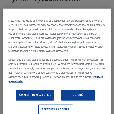
1
-
10
wyników z
1002
Stosujemy niezbędne pliki cookie w celu zapewnienia prawidłowego funkcjonowania
serwisu. My i nasi partnerzy możemy również wykorzystywać opcjonalne pliki cookie w
Rada Nadzorcza
Adamed
Pharma S.A. |
innych celach, w tym analitycznych i do personalizowania reklam. Korzystanie z
opcjonalnych plików cookie wymaga Twojej zgody, którą możesz wyrazić, klikając
Adamed
„Zaakceptuj wszystkie”. Jeśli nie wyrażasz zgody na wykorzystywanie jakichkolwiek
opcjonalnych plików cookie, kliknij „Odrzuć”. Jeśli chcesz wybrać pliki cookie, na
Adamed
is a pharmaceutical and biotechnology company
których stosowanie wyrażasz zgodę, kliknij „Zarządzaj cookies”. Zgodę możesz wycofać
with almost 40 years of experience, founded on the basis of
w każdym momencie, zmieniając wybrane ustawienia.
Polish scientific advances and a patent portfolio.
Korzystanie z plików cookie wiąże się z przetwarzaniem Twoich danych osobowych. Ich
https://www.adamed.com/firma-adamed/rada-nadzorcza-adamed-pharma-s-a
Administratorem jest Adamed Pharma S.A. W pewnych przypadkach administratorami
Twoich danych mogą być również nasi partnerzy. Więcej informacji o korzystaniu przez
nas i naszych partnerów z plików cookie oraz o przetwarzaniu Twoich danych
Zapytanie ofertowe RFP - 027916 –
osobowych, w tym o przysługujących Ci uprawnieniach, znajdziesz w naszej
Polityce
prywatności
BADANIE FARMAKOKINETYCZNE BADANYCH
PRODUKTÓW LECZNICZYCH DO PODANIA
ZAAKCEPTUJ WSZYSTKIE
ODRZUĆ
WZIEWNEGO |
Adamed
Adamed
is a pharmaceutical and biotechnology company
ZARZĄDZAJ COOKIES