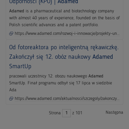
Odporności (KPO) |
Adamed
Adamed
is a pharmaceutical and biotechnology company
with almost 40 years of experience, founded on the basis of
Polish scientific advances and a patent portfolio.
https://www.adamed.com/rozwoj-i-innowacje/projekty-unijne/adamed-zakonczyl-realizacje-trzech-projektow-finansowanych-ze-srodkow-krajowego-planu-odbudowy-i-zwiekszenia-odpornosci-kpo
Od fotoreaktora po inteligentną rękawiczkę.
Zakończył się 12. obóz naukowy
Adamed
SmartUp
pracowali uczestnicy 12. obozu naukowego
Adamed
SmartUp. Finał programu odbył się 17 lipca w siedzibie
Ada
https://www.adamed.com/aktualnosci/szczegoly/zakonczyl_sie_12_oboz_naukowy_adamed_smartup
Następna
Strona
z 101