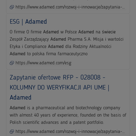
https://www.adamed.com/rozwoj-i-innowacje/zapytania-ofertowe-i-przetargi
ESG |
Adamed
O firmie O firmie
Adamed
w Polsce
Adamed
na
świecie
Zespół Zarządzający
Adamed
Pharma S.A. Misja i wartości
Etyka i Compliance
Adamed
dla Rodziny Aktualności
Adamed
to polska firma farmaceutyczno
https://www.adamed.com/esg
Zapytanie ofertowe RFP - 028008 -
KOLUMNY DO WERYFIKACJI API UME |
Adamed
Adamed
is a pharmaceutical and biotechnology company
with almost 40 years of experience, founded on the basis of
Polish scientific advances and a patent portfolio.
https://www.adamed.com/rozwoj-i-innowacje/zapytania-ofertowe-i-przetargi/zapytanie-ofertowe-rfp-028008-kolumny-do-weryfikacji-api-ume