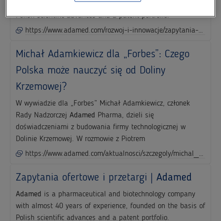
with almost 40 years of experience, founded on the basis of
Polish scientific advances and a patent portfolio.
https://www.adamed.com/rozwoj-i-innowacje/zapytania-ofertowe-i-przetargi/zapytanie-ofertowe-rfp-027916-badanie-farmakokinetyczne-badanych-produktow-leczniczych-do-podania-wziewnego
Michał Adamkiewicz dla „Forbes”: Czego
Polska może nauczyć się od Doliny
Krzemowej?
W wywiadzie dla „Forbes” Michał Adamkiewicz, członek
Rady Nadzorczej
Adamed
Pharma, dzieli się
doświadczeniami z budowania firmy technologicznej w
Dolinie Krzemowej. W rozmowie z Piotrem
https://www.adamed.com/aktualnosci/szczegoly/michal_adamkiewicz_dla_forbes_czego_polska_moze_sie_nauczyc_od_doliny_krzemowej
Zapytania ofertowe i przetargi |
Adamed
Adamed
is a pharmaceutical and biotechnology company
with almost 40 years of experience, founded on the basis of
Polish scientific advances and a patent portfolio.