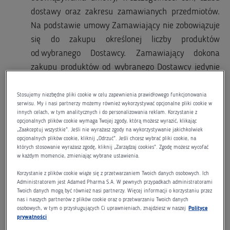
dostawy oraz zakresu zamawianych przedmiotów.
Na podstawie umowy Zamawiający nie zobowiązuje
się do zakupu określonej liczby produktów
od wybranego Dostawcy. Zamawiający dokona
zakupu produktów od wybranego Dostawcy jedynie
w sytuacji, gdy w okresie obowiązywania umowy
powstanie u Zamawiającego potrzeba ich nabycia.
Stosujemy niezbędne pliki cookie w celu zapewnienia prawidłowego funkcjonowania
serwisu. My i nasi partnerzy możemy również wykorzystywać opcjonalne pliki cookie w
Realizacja dostaw będzie przebiegała na podstawie
innych celach, w tym analitycznych i do personalizowania reklam. Korzystanie z
opcjonalnych plików cookie wymaga Twojej zgody, którą możesz wyrazić, klikając
składanych zamówień wg bieżących potrzeb
„Zaakceptuj wszystkie”. Jeśli nie wyrażasz zgody na wykorzystywanie jakichkolwiek
Zamawiającego.
opcjonalnych plików cookie, kliknij „Odrzuć”. Jeśli chcesz wybrać pliki cookie, na
których stosowanie wyrażasz zgodę, kliknij „Zarządzaj cookies”. Zgodę możesz wycofać
Możliwe jest składanie uzupełniających zamówień
w każdym momencie, zmieniając wybrane ustawienia.
wybranemu Oferentowi wyłącznie, jeśli są one
Korzystanie z plików cookie wiąże się z przetwarzaniem Twoich danych osobowych. Ich
zgodne z głównym celem niniejszej umowy, o
Administratorem jest Adamed Pharma S.A. W pewnych przypadkach administratorami
wartości nie przekraczającej 50% wartości
Twoich danych mogą być również nasi partnerzy. Więcej informacji o korzystaniu przez
nas i naszych partnerów z plików cookie oraz o przetwarzaniu Twoich danych
niniejszego zamówienia.
osobowych, w tym o przysługujących Ci uprawnieniach, znajdziesz w naszej
Polityce
prywatności
Dostawy przedmiotu zamówienia realizowane będą