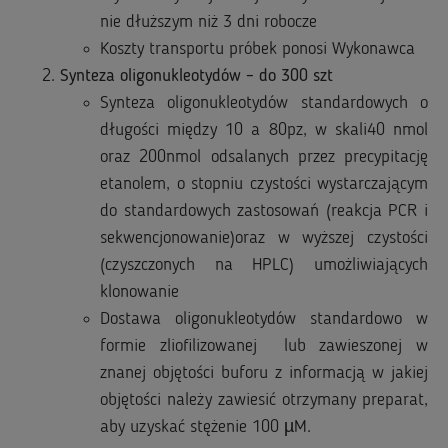
nie dłuższym niż 3 dni robocze
Koszty transportu próbek ponosi Wykonawca
Synteza oligonukleotydów – do 300 szt
Synteza oligonukleotydów standardowych o
długości między 10 a 80pz, w skali40 nmol
oraz 200nmol odsalanych przez precypitację
etanolem, o stopniu czystości wystarczającym
do standardowych zastosowań (reakcja PCR i
sekwencjonowanie)oraz w wyższej czystości
(czyszczonych na HPLC) umożliwiających
klonowanie
Dostawa oligonukleotydów standardowo w
formie zliofilizowanej lub zawieszonej w
znanej objętości buforu z informacją w jakiej
objętości należy zawiesić otrzymany preparat,
aby uzyskać stężenie 100 µM.