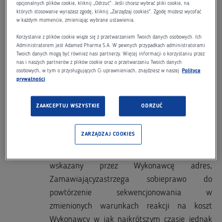
opcjonalnych plików cookie, kliknij „Odrzuć”. Jeśli chcesz wybrać pliki cookie, na
wskazany przez zamawiającego adres e-mail
których stosowanie wyrażasz zgodę, kliknij „Zarządzaj cookies”. Zgodę możesz wycofać
Możliwość sekwencjonowania matryc z
w każdym momencie, zmieniając wybrane ustawienia.
wykorzystaniem darmowych starterów
Korzystanie z plików cookie wiąże się z przetwarzaniem Twoich danych osobowych. Ich
udostępnianych przez Podmiot, bądź też ze
Administratorem jest Adamed Pharma S.A. W pewnych przypadkach administratorami
Twoich danych mogą być również nasi partnerzy. Więcej informacji o korzystaniu przez
starterów dostarczonych przez
nas i naszych partnerów z plików cookie oraz o przetwarzaniu Twoich danych
osobowych, w tym o przysługujących Ci uprawnieniach, znajdziesz w naszej
Polityce
Zamawiającego
prywatności
Wymagana długość odczytu – minimum 700
par zasad
ZAAKCEPTUJ WSZYSTKIE
ODRZUĆ
W przypadku braku satysfakcjonującego
odczytu sekwencjonowania przeprowadzonego
ZARZĄDZAJ COOKIES
w standardowych warunkach reakcji, i
zgłoszeniu tego faktu drogą elektroniczną na
wskazany przez Wykonawcę adres,
Zamawiającyzastrzega sobieprawo do
powtórzenie sekwencjonowania w
zmienionych warunkach reakcji na koszt
Wykonawcy w jak najkrótszym czasie jednak