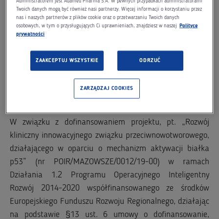
Administratorem jest Adamed Pharma S.A. W pewnych przypadkach administratorami
Twoich danych mogą być również nasi partnerzy. Więcej informacji o korzystaniu przez
nas i naszych partnerów z plików cookie oraz o przetwarzaniu Twoich danych
osobowych, w tym o przysługujących Ci uprawnieniach, znajdziesz w naszej
Polityce
prywatności
ZAAKCEPTUJ WSZYSTKIE
ODRZUĆ
ZARZĄDZAJ COOKIES
W związku z dofinansowaniem projektu, pt. „Rozwój
kliniczny innowacyjnego związku przeciwnowotworowego,
działającego w oparciu o mechanizm aktywacji białka
p53” (nr POIR/MAZOWSZE/0012/19-00) w ramach
Działania 1.2 Programu Operacyjnego Inteligentny
Rozwój 2014-2020 współfinansowanego ze środków
Europejskiego Funduszu Rozwoju Regionalnego, działając
na podstawie §13 ust. 6 umowy o dofinansowanie,