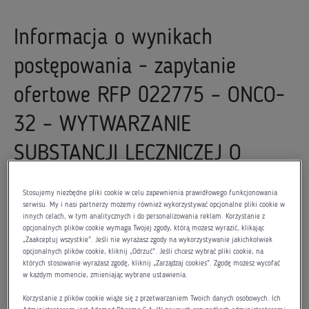
Informacja o wynikach
postępowania - zapytanie
ofertowe RFP 022775 – ONCO-
32 – WYTWARZANIE
SUBSTANCJI LECZNICZEJ O
DZIAŁANIU
Stosujemy niezbędne pliki cookie w celu zapewnienia prawidłowego funkcjonowania
serwisu. My i nasi partnerzy możemy również wykorzystywać opcjonalne pliki cookie w
PRZECIWNOWOTWOROWYM W
innych celach, w tym analitycznych i do personalizowania reklam. Korzystanie z
opcjonalnych plików cookie wymaga Twojej zgody, którą możesz wyrazić, klikając
STANDARDZIE DOBREJ
„Zaakceptuj wszystkie”. Jeśli nie wyrażasz zgody na wykorzystywanie jakichkolwiek
opcjonalnych plików cookie, kliknij „Odrzuć”. Jeśli chcesz wybrać pliki cookie, na
których stosowanie wyrażasz zgodę, kliknij „Zarządzaj cookies”. Zgodę możesz wycofać
PRAKTYKI PRODUKCYJNEJ
w każdym momencie, zmieniając wybrane ustawienia.
Korzystanie z plików cookie wiąże się z przetwarzaniem Twoich danych osobowych. Ich