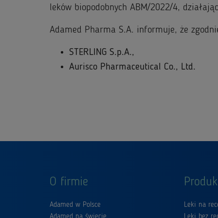
leków biopodobnych ABM/2022/4, działając
Adamed Pharma S.A. informuje, że zgodnie
STERLING S.p.A.,
Aurisco Pharmaceutical Co., Ltd.
O firmie
Produk
Adamed w Polsce
Leki na rec
Adamed na świecie
Leki bez re