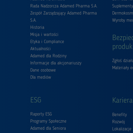
Rada Nadzorcza Adamed Pharma S.A.
Suplementy
Zespół Zarządzający Adamed Pharma
Dermokosm
S.A.
Wyroby me
Historia
Misja i wartości
Bezpie
Etyka i Compliance
produk
Aktualności
Adamed dla Rodziny
Zgłoś dzia
Informacje dla akcjonariuszy
Materiały 
Dane osobowe
Dla mediów
ESG
Kariera
Raporty ESG
Benefity
Programy Społeczne
Rozwój
Adamed dla Seniora
Lokalizacje