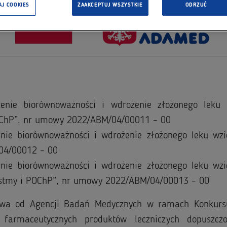
AJ COOKIES
ZAAKCEPTUJ WSZYSTKIE
ODRZUĆ
dzenie biorównoważności i wdrożenie złożonego leku
 POChP”, nr umowy 2022/ABM/04/00011 – 00
zenie biorównoważności i wdrożenie złożonego leku wz
/04/00012 – 00
zenie biorównoważności i wdrożenie złożonego leku wz
Astmy i POChP”, nr umowy 2022/ABM/04/00013 – 00
twa od Agencji Badań Medycznych w ramach Konkursu
farmaceutycznych produktów leczniczych dopuszcz