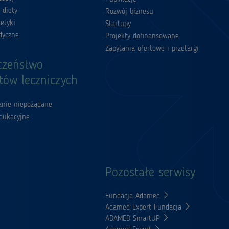
 diety
Rozwój biznesu
etyki
Startupy
dyczne
Projekty dofinansowane
Zapytania ofertowe i przetargi
czeństwo
tów leczniczych
łanie niepożądane
edukacyjne
Pozostałe serwisy
Fundacja Adamed
Adamed Expert Fundacja
ADAMED SmartUP