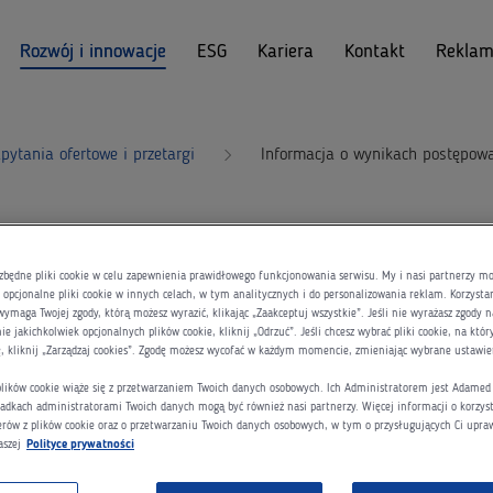
Rozwój i innowacje
ESG
Kariera
Kontakt
Reklam
pytania ofertowe i przetargi
Informacja o wynikach postępow
kach postępowania w ra
zbędne pliki cookie w celu zapewnienia prawidłowego funkcjonowania serwisu. My i nasi partnerzy 
opcjonalne pliki cookie w innych celach, w tym analitycznych i do personalizowania reklam. Korzysta
wymaga Twojej zgody, którą możesz wyrazić, klikając „Zaakceptuj wszystkie”. Jeśli nie wyrażasz zgody n
e jakichkolwiek opcjonalnych plików cookie, kliknij „Odrzuć”. Jeśli chcesz wybrać pliki cookie, na któ
wego RFP - 027365 - SU
ę, kliknij „Zarządzaj cookies”. Zgodę możesz wycofać w każdym momencie, zmieniając wybrane ustawie
 plików cookie wiąże się z przetwarzaniem Twoich danych osobowych. Ich Administratorem jest Adame
adkach administratorami Twoich danych mogą być również nasi partnerzy. Więcej informacji o korzyst
erów z plików cookie oraz o przetwarzaniu Twoich danych osobowych, w tym o przysługujących Ci upra
aszej
Polityce prywatności