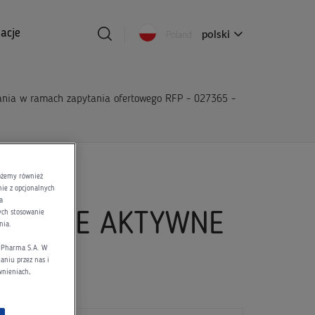
acje
polski
Poland
ania w ramach zapytania ofertowego RFP - 027365 -
mach
możemy również
nie z opcjonalnych
a
rych stosowanie
BSTANCJE AKTYWNE
nia.
d Pharma S.A. W
aniu przez nas i
wnieniach,