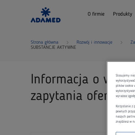
O firmie
Produkty
Strona główna
Rozwój i innowacje
Za
SUBSTANCJE AKTYWNE
Informacja o wyni
Stosujemy nie
wykorzystywać 
plików cookie 
wykorzystywani
zapytania oferto
wyrażasz zgod
Korzystanie z
pewnych przyp
naszych partn
znajdziesz w n