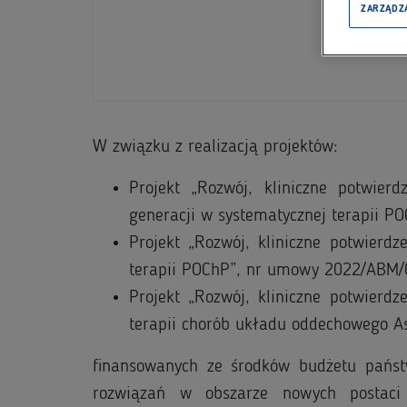
ZARZĄDZ
W związku z realizacją projektów:
Projekt „Rozwój, kliniczne potwier
generacji w systematycznej terapii
Projekt „Rozwój, kliniczne potwierd
terapii POChP”, nr umowy 2022/ABM
Projekt „Rozwój, kliniczne potwierd
terapii chorób układu oddechowego 
finansowanych ze środków budżetu pańs
rozwiązań w obszarze nowych postaci 