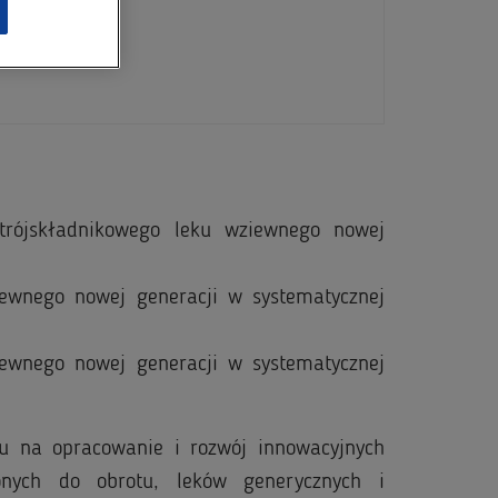
 trójskładnikowego leku wziewnego nowej
iewnego nowej generacji w systematycznej
iewnego nowej generacji w systematycznej
 na opracowanie i rozwój innowacyjnych
onych do obrotu, leków generycznych i