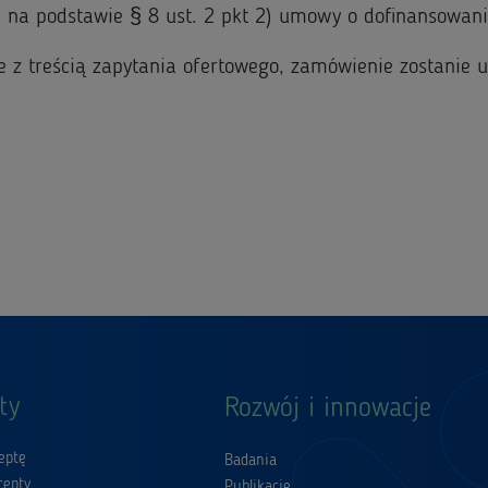
 na podstawie § 8 ust. 2 pkt 2) umowy o dofinansowa
 z treścią zapytania ofertowego, zamówienie zostanie
ty
Rozwój i innowacje
eptę
Badania
cepty
Publikacje