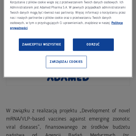
Korzystanie z plików cookie wiąże się z przetwarzaniem Twoich danych osobowych. Ich
diseases”
Administratorem jest Adamed Pharma S.A. W pewnych przypadkach administratorami
Twoich danych mogą być również nasi partnerzy. Więcej informacji o korzystaniu przez
nas i naszych partnerów z plików cookie oraz o przetwarzaniu Twoich danych
osobowych, w tym o przysługujących Ci uprawnieniach, znajdziesz w naszej
Polityce
prywatności
ZAAKCEPTUJ WSZYSTKIE
ODRZUĆ
ZARZĄDZAJ COOKIES
W związku z realizacją projektu „Development of novel
mRNA/VLP-based vaccines against emerging zoonotic
viral diseases”, finansowanego ze środków budżetu
państwa od Agencji Badań Medycznych (nr.