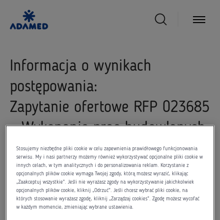
Informacja o wynikach
postępowania:
Zapytanie ofertowe RFP 023685
– Wykonanie prac budowlanych
w Kajetanach w ramach
Stosujemy niezbędne pliki cookie w celu zapewnienia prawidłowego funkcjonowania
serwisu. My i nasi partnerzy możemy również wykorzystywać opcjonalne pliki cookie w
projektu „Development of novel
innych celach, w tym analitycznych i do personalizowania reklam. Korzystanie z
opcjonalnych plików cookie wymaga Twojej zgody, którą możesz wyrazić, klikając
„Zaakceptuj wszystkie”. Jeśli nie wyrażasz zgody na wykorzystywanie jakichkolwiek
mRNA/VLP-based vaccines
opcjonalnych plików cookie, kliknij „Odrzuć”. Jeśli chcesz wybrać pliki cookie, na
których stosowanie wyrażasz zgodę, kliknij „Zarządzaj cookies”. Zgodę możesz wycofać
against emerging zoonotic viral
w każdym momencie, zmieniając wybrane ustawienia.