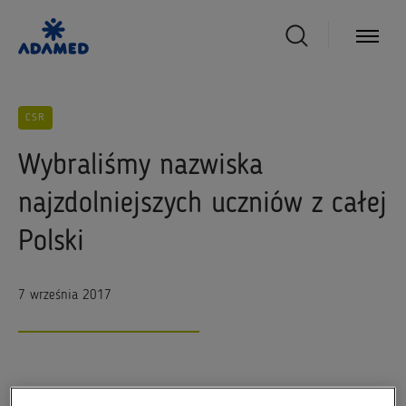
CSR
Wybraliśmy nazwiska
najzdolniejszych uczniów z całej
Polski
7 września 2017
W trakcie uroczystej gali ogłoszono także nazwiska trójki