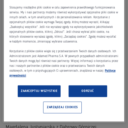
stypendystów 2. edycji programu, którymi zostali Jaromir
Stosujemy niezbędne pliki cookie w celu zapewnienia prawidłowego funkcjonowania
Hunia, Jakub Wornbard i Milena Malcharek.
serwisu. My i nasi partnerzy możemy również wykorzystywać opcjonalne pliki cookie w
innych celach, w tym analitycznych i do personalizowania reklam. Korzystanie z
opcjonalnych plików cookie wymaga Twojej zgody, którą możesz wyrazić, klikając
Finałowa gala 3. edycji programu ADAMED SmartUP
„Zaakceptuj wszystkie”. Jeśli nie wyrażasz zgody na wykorzystywanie jakichkolwiek
opcjonalnych plików cookie, kliknij „Odrzuć”. Jeśli chcesz wybrać pliki cookie, na
odbyła się 5 września 2017 r. w Centrum Konferencyjnym
których stosowanie wyrażasz zgodę, kliknij „Zarządzaj cookies”. Zgodę możesz wycofać
Kopernik. W jej trakcie wyłoniono 10-ciu laureatów
w każdym momencie, zmieniając wybrane ustawienia.
nagrody głównej. Otrzymują oni pakiet 10-ciu miesięcy
Korzystanie z plików cookie wiąże się z przetwarzaniem Twoich danych osobowych. Ich
konsultacji edukacyjnych – to przede wszystkim
Administratorem jest Adamed Pharma S.A. W pewnych przypadkach administratorami
Twoich danych mogą być również nasi partnerzy. Więcej informacji o korzystaniu przez
mentorskie wsparcie w dalszym rozwoju swoich pasji,
nas i naszych partnerów z plików cookie oraz o przetwarzaniu Twoich danych
osobowych, w tym o przysługujących Ci uprawnieniach, znajdziesz w naszej
Polityce
dostosowane do indywidualnych potrzeb każdego
prywatności
zwycięzcy. Będą mieli możliwość współpracować
z ekspertami, zarówno z Polski, jak i z zagranicy.
ZAAKCEPTUJ WSZYSTKIE
ODRZUĆ
Z rąk przedstawicieli Rady Naukowej Programu oraz
Zarządu Fundacji Grupy Adamed nagrody odebrali:
ZARZĄDZAJ COOKIES
Wiktor Jaśniak z Solca Kujawskiego,
Magdalena Justyniarska z Dąbrowy Górniczej,