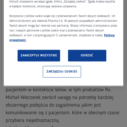
dotyczył kondycji oraz prognoz rozwoju rynku
których stosowanie wyrażasz zgodę, kliknij „Zarządzaj cookies”. Zgodę możesz wycofać
w każdym momencie, zmieniając wybrane ustawienia.
farmaceutycznego.
Korzystanie z plików cookie wiąże się z przetwarzaniem Twoich danych osobowych. Ich
Wykłady poprzedził panel dyskusyjny pod hasłem:
Administratorem jest Adamed Pharma S.A. W pewnych przypadkach administratorami
Twoich danych mogą być również nasi partnerzy. Więcej informacji o korzystaniu przez
„Pharma 2015 vs Pharma 2025 czyli co nas czeka w
nas i naszych partnerów z plików cookie oraz o przetwarzaniu Twoich danych
osobowych, w tym o przysługujących Ci uprawnieniach, znajdziesz w naszej
Polityce
przyszłości?.” W debacie uczestniczył Michał Wieczorek –
prywatności
Dyrektor Handlowy Grupy Adamed. W dyskusji poruszono
tematy związane m.in. z trendami i zmianami
ZAAKCEPTUJ WSZYSTKIE
ODRZUĆ
zachodzącymi w branży farmaceutycznej i medycynie
oraz eHealth revolution. Rozmowa skupiła się głównie na
ZARZĄDZAJ COOKIES
przyszłości tych dziedzin w obszarze nowych mediów.
Dyskutanci poruszyli kwestię przyszłości komunikacji z
pacjentem w kontekście leków, w tym produktów Rx.
Michał Wieczorek zwrócił uwagę na potrzebę bardziej
obszernego podejścia do zagadnienia jakim jest
komunikowanie się z pacjentem, które w obecnym czasie
przybiera niejednoznaczną