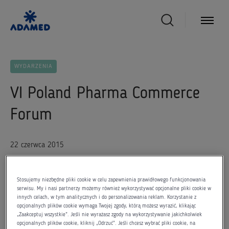
WYDARZENIA
VI Poland Pharma Commerce
Forum
22 czerwca 2015
Stosujemy niezbędne pliki cookie w celu zapewnienia prawidłowego funkcjonowania
serwisu. My i nasi partnerzy możemy również wykorzystywać opcjonalne pliki cookie w
innych celach, w tym analitycznych i do personalizowania reklam. Korzystanie z
Dwudniowe spotkanie poprowadził Mariusz Borkowski –
opcjonalnych plików cookie wymaga Twojej zgody, którą możesz wyrazić, klikając
„Zaakceptuj wszystkie”. Jeśli nie wyrażasz zgody na wykorzystywanie jakichkolwiek
Business Unit Manager Grupy Adamed. Szereg prelekcji
opcjonalnych plików cookie, kliknij „Odrzuć”. Jeśli chcesz wybrać pliki cookie, na