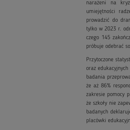
narażeni na kryz
umiejętności rad
prowadzić do dra
tylko w 2023 r. o
czego 145 zakończ
próbuje odebrać so
Przytoczone statys
oraz edukacyjnych 
badania przeprowa
że aż 86% respond
zakresie pomocy ps
że szkoły nie zape
badanych deklaruje
placówki edukacyj