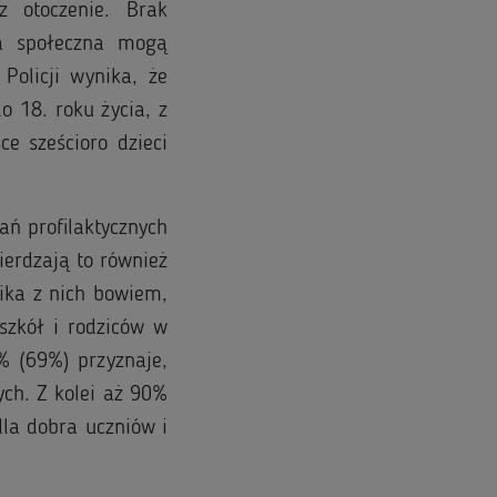
z otoczenie. Brak
ja społeczna mogą
olicji wynika, że
 18. roku życia, z
e sześcioro dzieci
ań profilaktycznych
ierdzają to również
ika z nich bowiem,
szkół i rodziców w
0% (69%) przyznaje,
ych. Z kolei aż 90%
dla dobra uczniów i