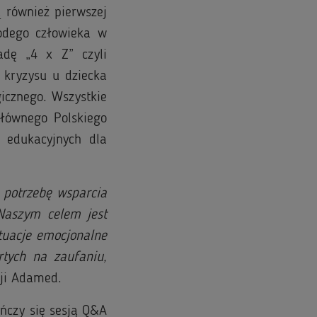
 również pierwszej
odego człowieka w
adę „4 x Z” czyli
 kryzysu u dziecka
gicznego. Wszystkie
Głównego Polskiego
w edukacyjnych dla
 potrzebę wsparcia
Naszym celem jest
tuacje emocjonalne
rtych na zaufaniu,
ji Adamed.
ończy się sesją Q&A