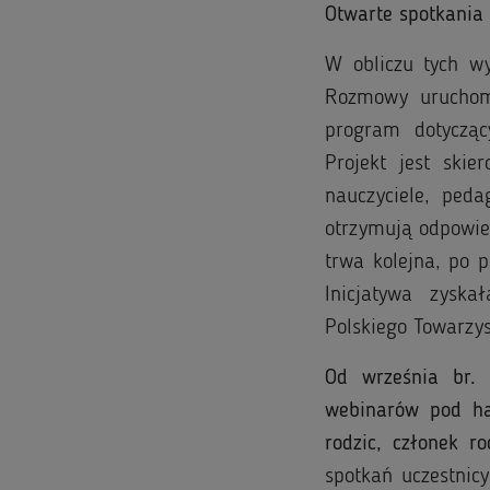
Otwarte spotkania 
W obliczu tych w
Rozmowy uruchom
program dotycząc
Projekt jest ski
nauczyciele, peda
otrzymują odpowie
trwa kolejna, po p
Inicjatywa zyska
Polskiego Towarzy
Od września br. 
webinarów pod ha
rodzic, członek r
spotkań uczestnic