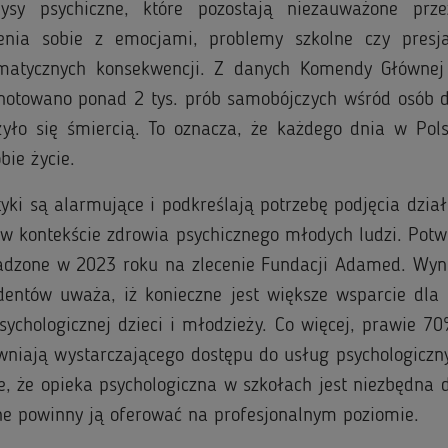
ysy psychiczne, które pozostają niezauważone prze
zenia sobie z emocjami, problemy szkolne czy pres
matycznych konsekwencji. Z danych Komendy Głównej P
dnotowano ponad 2 tys. prób samobójczych wśród osób do
yło się śmiercią. To oznacza, że każdego dnia w Polsc
bie życie.
tyki są alarmujące i podkreślają potrzebę podjęcia dział
w kontekście zdrowia psychicznego młodych ludzi. Potw
dzone w 2023 roku na zlecenie Fundacji Adamed. Wyn
entów uważa, iż konieczne jest większe wsparcie dla 
ychologicznej dzieci i młodzieży. Co więcej, prawie 7
wniają wystarczającego dostępu do usług psychologiczn
, że opieka psychologiczna w szkołach jest niezbędna 
ne powinny ją oferować na profesjonalnym poziomie.