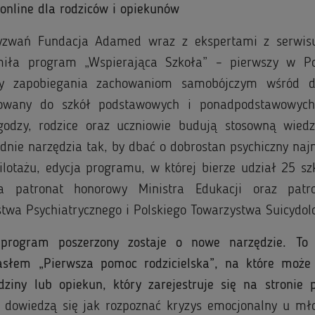
online dla rodziców i opiekunów
yzwań Fundacja Adamed wraz z ekspertami z serwisu
iła program „Wspierająca Szkoła” – pierwszy w Po
y zapobiegania zachowaniom samobójczym wśród dz
erowany do szkół podstawowych i ponadpodstawowy
godzy, rodzice oraz uczniowie budują stosowną wiedz
dnie narzędzia tak, by dbać o dobrostan psychiczny naj
ilotażu, edycja programu, w której bierze udział 25 sz
ła patronat honorowy Ministra Edukacji oraz patr
stwa Psychiatrycznego i Polskiego Towarzystwa Suicydo
program poszerzony zostaje o nowe narzędzie. To 
słem „Pierwsza pomoc rodzicielska”, na które może 
odziny lub opiekun, który zarejestruje się na stronie
y dowiedzą się jak rozpoznać kryzys emocjonalny u mło