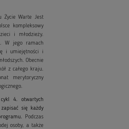
 Życie Warte Jest
lsce kompleksowy
ieci i młodzieży.
ch. W jego ramach
ę i umiejętności i
młodszych. Obecnie
kół z całego kraju.
onat merytoryczny
logicznego.
cykl 4. otwartych
zapisać się każdy
 programu.
Podczas
dej osoby, a także