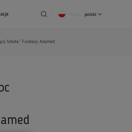
acje
polski
Poland
jąca Szkoła” Fundacji Adamed
oc
u
Adamed