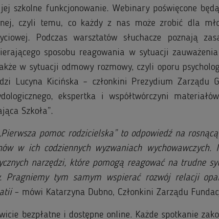
jej szkolne funkcjonowanie. Webinary poświęcone będą
nej, czyli temu, co każdy z nas może zrobić dla mł
 życiowej. Podczas warsztatów słuchacze poznają zas
ierającego sposobu reagowania w sytuacji zauważenia
także w sytuacji odmowy rozmowy, czyli oporu psycholo
dzi Lucyna Kicińska – członkini Prezydium Zarządu 
dologicznego, ekspertka i współtwórczyni materiałó
jąca Szkoła”.
„Pierwsza pomoc rodzicielska” to odpowiedź na rosnącą
unów w ich codziennych wyzwaniach wychowawczych. 
tycznych narzędzi, które pomogą reagować na trudne sy
y. Pragniemy tym samym wspierać rozwój relacji opa
atii
– mówi Katarzyna Dubno, Członkini Zarządu Fundac
icie bezpłatne i dostępne online. Każde spotkanie zak