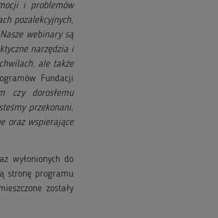
mocji i problemów
ach pozalekcyjnych,
. Nasze webinary są
ktyczne narzędzia i
hwilach, ale także
rogramów Fundacji
om czy dorosłemu
steśmy przekonani,
e oraz wspierające
raz wyłonionych do
ną stronę programu
mieszczone zostały