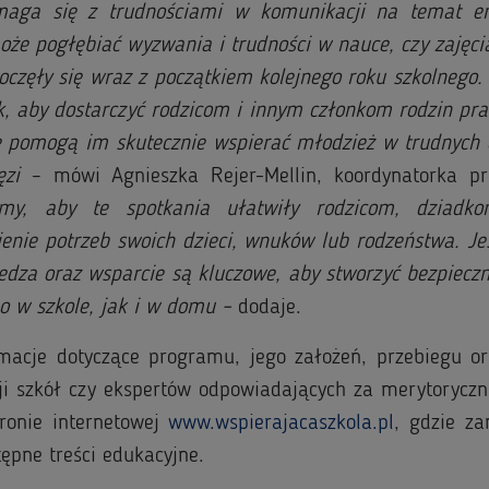
maga się z trudnościami w komunikacji na temat e
oże pogłębiać wyzwania i trudności w nauce, czy zajęci
oczęły się wraz z początkiem kolejnego roku szkolnego
, aby dostarczyć rodzicom i innym członkom rodzin pra
re pomogą im skutecznie wspierać młodzież w trudnych c
ięzi
– mówi Agnieszka Rejer-Mellin, koordynatorka p
my, aby te spotkania ułatwiły rodzicom, dziadk
enie potrzeb swoich dzieci, wnuków lub rodzeństwa. Je
edza oraz wsparcie są kluczowe, aby stworzyć bezpieczn
o w szkole, jak i w domu –
dodaje.
macje dotyczące programu, jego założeń, przebiegu o
cji szkół czy ekspertów odpowiadających za merytorycz
ronie internetowej
www.wspierajacaszkola.pl
, gdzie za
ępne treści edukacyjne.