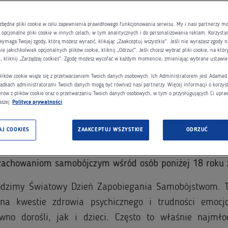
zbędne pliki cookie w celu zapewnienia prawidłowego funkcjonowania serwisu. My i nasi partnerzy 
opcjonalne pliki cookie w innych celach, w tym analitycznych i do personalizowania reklam. Korzysta
wymaga Twojej zgody, którą możesz wyrazić, klikając „Zaakceptuj wszystkie”. Jeśli nie wyrażasz zgody n
e jakichkolwiek opcjonalnych plików cookie, kliknij „Odrzuć”. Jeśli chcesz wybrać pliki cookie, na któ
ę, kliknij „Zarządzaj cookies”. Zgodę możesz wycofać w każdym momencie, zmieniając wybrane ustawie
Światowy Dzień Zapobiegania Samobójstwom, Fundac
 plików cookie wiąże się z przetwarzaniem Twoich danych osobowych. Ich Administratorem jest Adame
adkach administratorami Twoich danych mogą być również nasi partnerzy. Więcej informacji o korzyst
rte Jest Rozmowy ogłaszają start nowego cyklu otwar
erów z plików cookie oraz o przetwarzaniu Twoich danych osobowych, w tym o przysługujących Ci upra
pomoc rodzicielska”. Inicjatywa skierowana jest do 
aszej
Polityce prywatności
nów, którzy chcą zdobyć praktyczną wiedzę i narzędzia
AJ COOKIES
ZAAKCEPTUJ WSZYSTKIE
ODRZUĆ
zwaniach emocjonalnych oraz kryzysach psychicznyc
uchomionego w 2023 roku programu „Wspierająca Szko
 zachowaniom samobójczym wśród osób poniżej 18 roku 
odzimy Światowy Dzień Zapobiegania Samobójstwom. T
na kwestie zdrowia psychicznego i trudności emocjo
no dorośli, jak i dzieci. Często to właśnie najmło