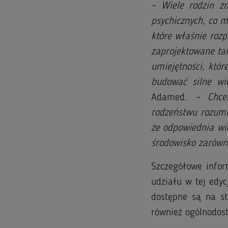
– Wiele rodzin z
psychicznych, co m
które właśnie rozp
zaprojektowane tak
umiejętności, któ
budować silne w
Adamed.
– Chce
rodzeństwu rozumi
że odpowiednia wi
środowisko zarówn
Szczegółowe infor
udziału w tej edy
dostępne są na st
również ogólnodost