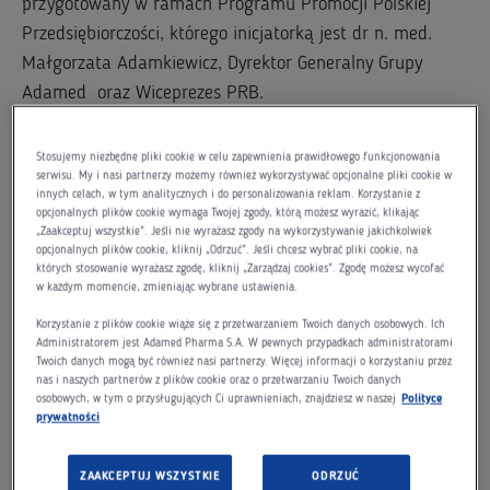
przygotowany w ramach Programu Promocji Polskiej
Przedsiębiorczości, którego inicjatorką jest dr n. med.
Małgorzata Adamkiewicz, Dyrektor Generalny Grupy
Adamed oraz Wiceprezes PRB.
Wśród prelegentów spotkania znaleźli się m.in.
Stosujemy niezbędne pliki cookie w celu zapewnienia prawidłowego funkcjonowania
przedstawiciele Ministerstwa Rozwoju, zarządu PRB oraz
serwisu. My i nasi partnerzy możemy również wykorzystywać opcjonalne pliki cookie w
innych celach, w tym analitycznych i do personalizowania reklam. Korzystanie z
Forum Obywatelskiego Rozwoju (FOR). Reprezentująca
opcjonalnych plików cookie wymaga Twojej zgody, którą możesz wyrazić, klikając
Grupę Adamed, dr n. med. Małgorzata Adamkiewicz,
„Zaakceptuj wszystkie”. Jeśli nie wyrażasz zgody na wykorzystywanie jakichkolwiek
opcjonalnych plików cookie, kliknij „Odrzuć”. Jeśli chcesz wybrać pliki cookie, na
przedstawiła wnioski płynące z raportu oraz główne
których stosowanie wyrażasz zgodę, kliknij „Zarządzaj cookies”. Zgodę możesz wycofać
założenia Programu Promocji Polskiej Przedsiębiorczości.
w każdym momencie, zmieniając wybrane ustawienia.
Korzystanie z plików cookie wiąże się z przetwarzaniem Twoich danych osobowych. Ich
Jako organizacja zrzeszająca polskich przedsiębiorców
Administratorem jest Adamed Pharma S.A. W pewnych przypadkach administratorami
głęboko wierzymy, że trwały wzrost gospodarczy Polski
Twoich danych mogą być również nasi partnerzy. Więcej informacji o korzystaniu przez
nas i naszych partnerów z plików cookie oraz o przetwarzaniu Twoich danych
możliwy jest tylko przy udziale rodzimej
osobowych, w tym o przysługujących Ci uprawnieniach, znajdziesz w naszej
Polityce
prywatności
przedsiębiorczości–powiedziała dr n. med. Małgorzata
Adamkiewicz – Jesteśmy także przekonani, że kluczowe
ZAAKCEPTUJ WSZYSTKIE
ODRZUĆ
dla rozwoju polskiej gospodarki i krytyczne w kontekście