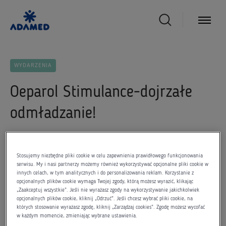
WYDARZENIA
Oeparol Stimulance-dojrzałe
odmładzanie!
24 kwietnia 2013
Stosujemy niezbędne pliki cookie w celu zapewnienia prawidłowego funkcjonowania
serwisu. My i nasi partnerzy możemy również wykorzystywać opcjonalne pliki cookie w
innych celach, w tym analitycznych i do personalizowania reklam. Korzystanie z
opcjonalnych plików cookie wymaga Twojej zgody, którą możesz wyrazić, klikając
„Zaakceptuj wszystkie”. Jeśli nie wyrażasz zgody na wykorzystywanie jakichkolwiek
opcjonalnych plików cookie, kliknij „Odrzuć”. Jeśli chcesz wybrać pliki cookie, na
Od połowy kwietnia dermokosmetyki tej linii promowane
których stosowanie wyrażasz zgodę, kliknij „Zarządzaj cookies”. Zgodę możesz wycofać
są w dziewięciu popularnych magazynach dla kobiet,
w każdym momencie, zmieniając wybrane ustawienia.