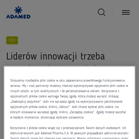
CSR
Liderów innowacji trzeba
poszukiwać już w szkole
Stosujemy niezbędne pliki cookie w celu zapewnienia prawidłowego funkcjonowania
serwisu. My i nasi partnerzy możemy również wykorzystywać opcjonalne pliki cookie w
18 grudnia 2014
innych celach, w tym analitycznych i do personalizowania reklam. Korzystanie z
opcjonalnych plików cookie wymaga Twojej zgody, którą możesz wyrazić, klikając
„Zaakceptuj wszystkie”. Jeśli nie wyrażasz zgody na wykorzystywanie jakichkolwiek
opcjonalnych plików cookie, kliknij „Odrzuć”. Jeśli chcesz wybrać pliki cookie, na
których stosowanie wyrażasz zgodę, kliknij „Zarządzaj cookies”. Zgodę możesz wycofać
w każdym momencie, zmieniając wybrane ustawienia.
– Powinniśmy wspierać rozwój utalentowanych młodych
Korzystanie z plików cookie wiąże się z przetwarzaniem Twoich danych osobowych. Ich
ludzi. To właśnie talenty tworzą wartości, które
Administratorem jest Adamed Pharma S.A. W pewnych przypadkach administratorami
Twoich danych mogą być również nasi partnerzy. Więcej informacji o korzystaniu przez