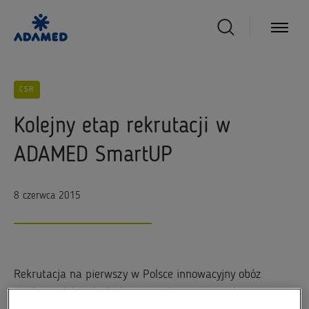
CSR
Kolejny etap rekrutacji w
ADAMED SmartUP
8 czerwca 2015
Rekrutacja na pierwszy w Polsce innowacyjny obóz
naukowy dobiegła końca. W trakcie minionych 6 miesięcy