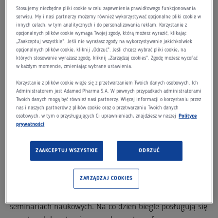
uczestnicy programu edukacyjno-naukowego ADAMED
Stosujemy niezbędne pliki cookie w celu zapewnienia prawidłowego funkcjonowania
SmartUP wzięli udział w interaktywnej grze
serwisu. My i nasi partnerzy możemy również wykorzystywać opcjonalne pliki cookie w
innych celach, w tym analitycznych i do personalizowania reklam. Korzystanie z
rekrutacyjnej, pełnej zagadek i nieoczekiwanych zwrotów
opcjonalnych plików cookie wymaga Twojej zgody, którą możesz wyrazić, klikając
akcji, sprawdzili swoją wiedzę w teście internetowym, a
„Zaakceptuj wszystkie”. Jeśli nie wyrażasz zgody na wykorzystywanie jakichkolwiek
opcjonalnych plików cookie, kliknij „Odrzuć”. Jeśli chcesz wybrać pliki cookie, na
także spotkali się z Radą Naukową Programu,
których stosowanie wyrażasz zgodę, kliknij „Zarządzaj cookies”. Zgodę możesz wycofać
przekonując, że to właśnie oni powinni wziąć udział w
w każdym momencie, zmieniając wybrane ustawienia.
obozie naukowym. Kim są ci młodzi odkrywcy i pasjonaci
Korzystanie z plików cookie wiąże się z przetwarzaniem Twoich danych osobowych. Ich
Administratorem jest Adamed Pharma S.A. W pewnych przypadkach administratorami
nauki?
Twoich danych mogą być również nasi partnerzy. Więcej informacji o korzystaniu przez
nas i naszych partnerów z plików cookie oraz o przetwarzaniu Twoich danych
W spotkaniach rekrutacyjnych wzięli udział uczniowie
osobowych, w tym o przysługujących Ci uprawnieniach, znajdziesz w naszej
Polityce
prywatności
liceów i gimnazjów z całej Polski. To osoby w wieku 15-
19 lat, które swoim głodem wiedzy, osiągnięciami
ZAAKCEPTUJ WSZYSTKIE
ODRZUĆ
naukowymi i planami na dalszy rozwój z pewnością
onieśmieliłyby niejedną osobę dorosłą. To osoby, które
ZARZĄDZAJ COOKIES
angażują się w różnego rodzaju projekty badawcze,
wyjeżdżają na obozy naukowe i biorą udział w
seminariach naukowych. Na co dzień biegle posługują się