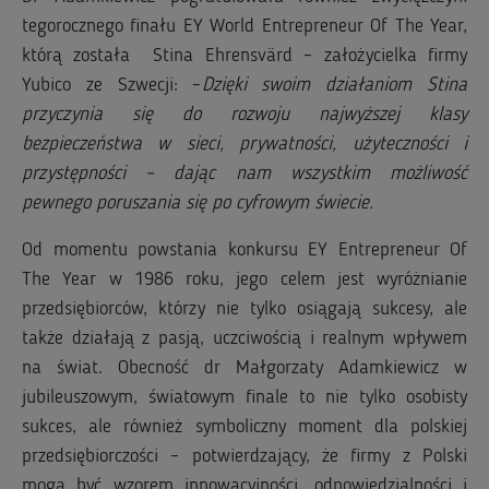
tegorocznego finału EY World Entrepreneur Of The Year,
którą została Stina Ehrensvärd – założycielka firmy
Yubico ze Szwecji: –
Dzięki swoim działaniom Stina
przyczynia się do rozwoju najwyższej klasy
bezpieczeństwa w sieci, prywatności, użyteczności i
przystępności – dając nam wszystkim możliwość
pewnego poruszania się po cyfrowym świecie.
Od momentu powstania konkursu EY Entrepreneur Of
The Year w 1986 roku, jego celem jest wyróżnianie
przedsiębiorców, którzy nie tylko osiągają sukcesy, ale
także działają z pasją, uczciwością i realnym wpływem
na świat. Obecność dr Małgorzaty Adamkiewicz w
jubileuszowym, światowym finale to nie tylko osobisty
sukces, ale również symboliczny moment dla polskiej
przedsiębiorczości – potwierdzający, że firmy z Polski
mogą być wzorem innowacyjności, odpowiedzialności i