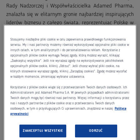
Rady Nadzorczej i Współwłaścicielka Adamed Pharma,
znalazła się w elitarnym gronie najbardziej inspirujących
liderów biznesu z całego świata, reprezentując Polskę w
światowym finale konkursu EY World Entrepreneur Of
The Year 2025. To wyjątkowe wydarzenie odbyło się w
Stosujemy niezbędne pliki cookie w celu zapewnienia prawidłowego funkcjonowania
serwisu. My i nasi partnerzy możemy również wykorzystywać opcjonalne pliki cookie w
dniach 3–6 czerwca w Monako – miejscu, które na kilka
innych celach, w tym analitycznych i do personalizowania reklam. Korzystanie z
opcjonalnych plików cookie wymaga Twojej zgody, którą możesz wyrazić, klikając
dni stało się globalną stolicą przedsiębiorczości.
„Zaakceptuj wszystkie”. Jeśli nie wyrażasz zgody na wykorzystywanie jakichkolwiek
opcjonalnych plików cookie, kliknij „Odrzuć”. Jeśli chcesz wybrać pliki cookie, na
W finale udział wzięli zwycięzcy 43 krajowych edycji
których stosowanie wyrażasz zgodę, kliknij „Zarządzaj cookies”. Zgodę możesz wycofać
w każdym momencie, zmieniając wybrane ustawienia.
konkursu EY Entrepreneur Of The Year – liderzy, którzy
nie tylko osiągają spektakularne wyniki biznesowe, ale
Korzystanie z plików cookie wiąże się z przetwarzaniem Twoich danych osobowych. Ich
Administratorem jest Adamed Pharma S.A. W pewnych przypadkach administratorami
również wyznaczają nowe standardy w zakresie
Twoich danych mogą być również nasi partnerzy. Więcej informacji o korzystaniu przez
innowacyjności, odpowiedzialności społecznej i wpływu
nas i naszych partnerów z plików cookie oraz o przetwarzaniu Twoich danych
osobowych, w tym o przysługujących Ci uprawnieniach, znajdziesz w naszej
Polityce
na otoczenie. Udział w tym gronie to ogromne
prywatności
wyróżnienie i potwierdzenie najwyższej klasy
przywództwa.
ZAAKCEPTUJ WSZYSTKIE
ODRZUĆ