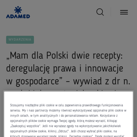
WYDARZENIA
„Mam dla Polski dwie recepty:
deregulację prawa i innowacje
w gospodarce” – wywiad z dr n.
med. Małgorzatą Adamkiewicz
Stosujemy niezbędne pliki cookie w celu zapewnienia prawidłowego funkcjonowania
serwisu. My i nasi partnerzy możemy również wykorzystywać opcjonalne pliki cookie w
3 września 2025
innych celach, w tym analitycznych i do personalizowania reklam. Korzystanie z
opcjonalnych plików cookie wymaga Twojej zgody, którą możesz wyrazić, klikając
„Zaakceptuj wszystkie”. Jeśli nie wyrażasz zgody na wykorzystywanie jakichkolwiek
opcjonalnych plików cookie, kliknij „Odrzuć”. Jeśli chcesz wybrać pliki cookie, na
których stosowanie wyrażasz zgodę, kliknij „Zarządzaj cookies”. Zgodę możesz wycofać