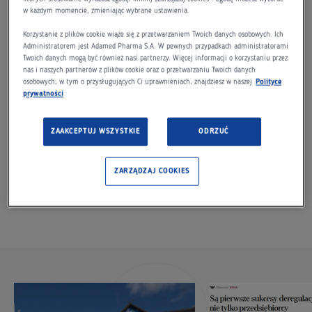
w każdym momencie, zmieniając wybrane ustawienia.
W rozmowie z Pawłem Rochowiczem dla Rzeczpospolitej
Korzystanie z plików cookie wiąże się z przetwarzaniem Twoich danych osobowych. Ich
Małgorzata Adamkiewicz – współwłaścicielka Adamed
Administratorem jest Adamed Pharma S.A. W pewnych przypadkach administratorami
Twoich danych mogą być również nasi partnerzy. Więcej informacji o korzystaniu przez
Pharma, przedsiębiorca i lekarz – diagnozuje choroby
nas i naszych partnerów z plików cookie oraz o przetwarzaniu Twoich danych
polskiej biurokracji. Opowiada o barierach w rozwoju
osobowych, w tym o przysługujących Ci uprawnieniach, znajdziesz w naszej
Polityce
prywatności
firm, kulisach inicjatywy deregulacyjnej SprawdzaMY i
pokazuje, jak uzdrowić polską gospodarkę poprzez
ZAAKCEPTUJ WSZYSTKIE
ODRZUĆ
innowacje.
Pełna treść wywiadu dostępna
TUTAJ
.
ZARZĄDZAJ COOKIES
Polecamy!