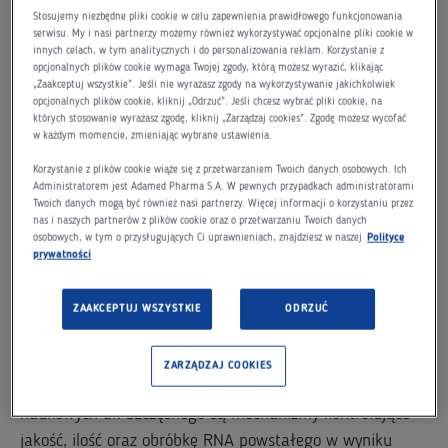
prowadzą badania na polu badań podstawowych w
Stosujemy niezbędne pliki cookie w celu zapewnienia prawidłowego funkcjonowania
polskich jednostkach naukowych. Granty finansowe w
serwisu. My i nasi partnerzy możemy również wykorzystywać opcjonalne pliki cookie w
innych celach, w tym analitycznych i do personalizowania reklam. Korzystanie z
wysokości 50 tys. zł otrzymują przedstawiciele trzech
opcjonalnych plików cookie wymaga Twojej zgody, którą możesz wyrazić, klikając
obszarów badawczych:
„Zaakceptuj wszystkie”. Jeśli nie wyrażasz zgody na wykorzystywanie jakichkolwiek
opcjonalnych plików cookie, kliknij „Odrzuć”. Jeśli chcesz wybrać pliki cookie, na
których stosowanie wyrażasz zgodę, kliknij „Zarządzaj cookies”. Zgodę możesz wycofać
nauk humanistycznych, społecznych i o sztuce
w każdym momencie, zmieniając wybrane ustawienia.
nauk o życiu
Korzystanie z plików cookie wiąże się z przetwarzaniem Twoich danych osobowych. Ich
nauk ścisłych i technicznych.
Administratorem jest Adamed Pharma S.A. W pewnych przypadkach administratorami
Twoich danych mogą być również nasi partnerzy. Więcej informacji o korzystaniu przez
nas i naszych partnerów z plików cookie oraz o przetwarzaniu Twoich danych
W obszarze wspieranym przez Adamed nagrodę
osobowych, w tym o przysługujących Ci uprawnieniach, znajdziesz w naszej
Polityce
przyznano
dr Romanowi Szczęsnemu
z Instytutu
prywatności
Biochemii i Biofizyki PAN, który został doceniony za
odkrycie mechanizmu degradacji mitochondrialnego RNA
ZAAKCEPTUJ WSZYSTKIE
ODRZUĆ
w komórkach ludzkich, wskazującego na rolę
mitochondriów w regulacji nieswoistej odpowiedzi
ZARZĄDZAJ COOKIES
immunologicznej. Przedmiotem zainteresowań
naukowych dr. Szczęsnego są mechanizmy kontrolujące
jakość, ilość oraz obróbkę RNA powstałego w wyniku