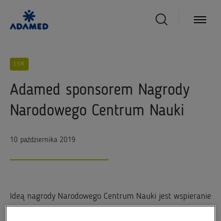
CSR
Adamed sponsorem Nagrody
Narodowego Centrum Nauki
10 października 2019
Ideą nagrody Narodowego Centrum Nauki jest wspieranie
najwybitniejszych uczonych do 40. roku życia, którzy