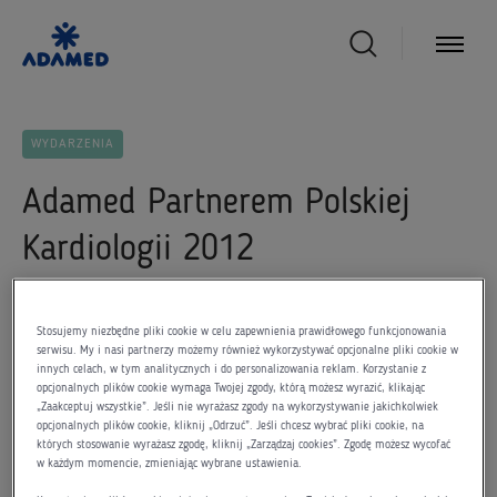
WYDARZENIA
Adamed Partnerem Polskiej
Kardiologii 2012
29 września 2012
Stosujemy niezbędne pliki cookie w celu zapewnienia prawidłowego funkcjonowania
serwisu. My i nasi partnerzy możemy również wykorzystywać opcjonalne pliki cookie w
innych celach, w tym analitycznych i do personalizowania reklam. Korzystanie z
opcjonalnych plików cookie wymaga Twojej zgody, którą możesz wyrazić, klikając
„Zaakceptuj wszystkie”. Jeśli nie wyrażasz zgody na wykorzystywanie jakichkolwiek
opcjonalnych plików cookie, kliknij „Odrzuć”. Jeśli chcesz wybrać pliki cookie, na
Małgorzata Adamkiewicz, Dyrektor Generalny Grupy
których stosowanie wyrażasz zgodę, kliknij „Zarządzaj cookies”. Zgodę możesz wycofać
w każdym momencie, zmieniając wybrane ustawienia.
Adamed:
Przyznanie firmie Adamed po raz kolejny tytułu