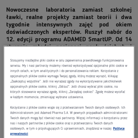
Nowoczesne laboratoria zamiast szkolnej
ławki, realne projekty zamiast teorii i dwa
tygodnie intensywnych zajęć pod okiem
doświadczonych ekspertów. Ruszył nabór do
12. edycji programu ADAMED SmartUP. Od 14
stycznia młodzi pasjonaci nauk ścisłych i
przyrodniczych ze szkół ponadpodstawowych
Stosujemy niezbędne pliki cookie w celu zapewnienia prawidłowego funkcjonowania
mogą aplikować o jedno z 24 miejsc na obozie
serwisu. My i nasi partnerzy możemy również wykorzystywać opcjonalne pliki cookie w
naukowym Fundacji Adamed. Rekrutacja
innych celach, w tym analitycznych i do personalizowania reklam. Korzystanie z
potrwa do 20 lutego 2026 roku.
opcjonalnych plików cookie wymaga Twojej zgody, którą możesz wyrazić, klikając
„Zaakceptuj wszystkie”. Jeśli nie wyrażasz zgody na wykorzystywanie jakichkolwiek
–
Już po raz dwunasty zapraszamy do programu
opcjonalnych plików cookie, kliknij „Odrzuć”. Jeśli chcesz wybrać pliki cookie, na
których stosowanie wyrażasz zgodę, kliknij „Zarządzaj cookies”. Zgodę możesz wycofać
ADAMED SmartUP osoby, które mają
talent, wiedzę
w każdym momencie, zmieniając wybrane ustawienia.
i chcą je rozwijać. Na naszych obozach pokazujemy, że
Korzystanie z plików cookie wiąże się z przetwarzaniem Twoich danych osobowych. Ich
można chcieć więcej i sięgać dalej. Tworzymy przestrzeń,
Administratorem jest Adamed Pharma S.A. W pewnych przypadkach administratorami
Twoich danych mogą być również nasi partnerzy. Więcej informacji o korzystaniu przez
w której nauki ścisłe, techniczne i przyrodnicze nie są
nas i naszych partnerów z plików cookie oraz o przetwarzaniu Twoich danych
tylko teorią, ale mają realny wpływ na świat. Bo to
osobowych, w tym o przysługujących Ci uprawnieniach, znajdziesz w naszej
Polityce
prywatności
właśnie praktyczne doświadczenia inspirują młodych, by