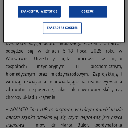
odważniej myśleli o swojej przyszłości w nauce i świecie
–
ZAAKCEPTUJ WSZYSTKIE
ODRZUĆ
mówi
Michał Adamkiewicz, pomysłodawca i koordynator
programu obozu ADAMED SmartUP
.
ZARZĄDZAJ COOKIES
Praktyka przede wszystkim
Dwunasta edycja obozu naukowego ADAMED SmartUP
odbędzie się w dniach 5-18 lipca 2026 roku w
Warszawie. Uczestnicy będą pracować w pięciu
zespołach:
inżynieryjnym, IT, biochemicznym,
biomedycznym oraz międzynarodowym
. Zaprojektują i
wdrożą rozwiązania odpowiadające na realne wyzwania
zdrowotne i społeczne, takie jak nowotwory skóry czy
choroby układu krążenia.
–
ADAMED SmartUP to program, w którym młodzi ludzie
bardzo szybko przekonują się, czym naprawdę jest praca
naukowa
– mówi
dr Marta Buler, koordynatorka