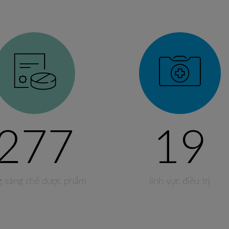
277
19
g sáng chế dược phẩm
lĩnh vực điều trị