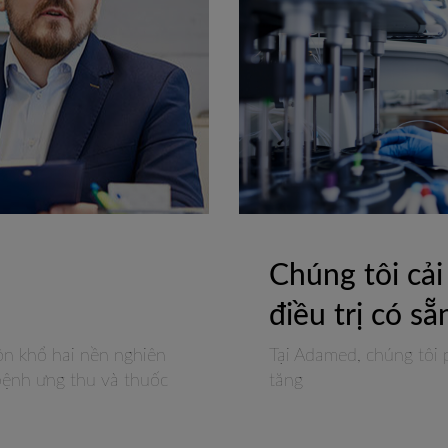
Chúng tôi cả
điều trị có sẵ
ôn khổ hai nền nghiên
Tại Adamed, chúng tôi p
bệnh ưng thu và thuốc
tăng