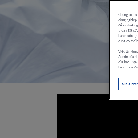
Chúng tôi sử 
đồng nghiệp c
để marketing.
thuận Tất cả”
bạn muốn lựa 
cũng có thể h
Việc tận dụng
Admin của nh
của bạn. Bạn 
bạn, trong đó
ĐIỀU HÀ