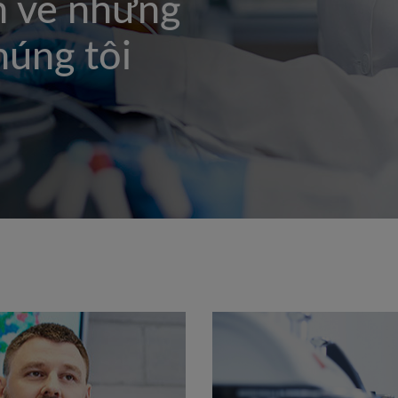
m về những
húng tôi