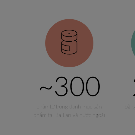
~300
phân tử trong danh mục sản
bằn
phẩm tại Ba Lan và nước ngoài