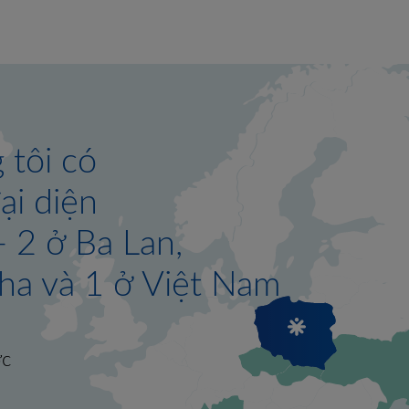
an,
 Việt Nam
 của
ể mua được
giới