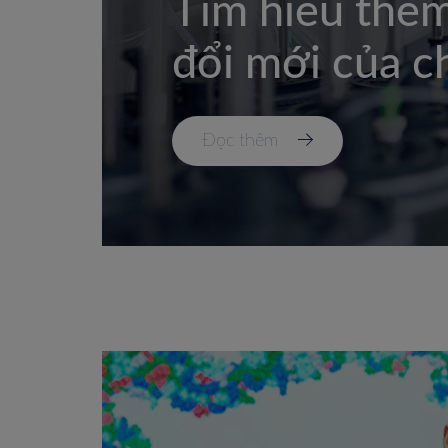
Tìm hiểu thê
đổi mới của c
Đọc thêm