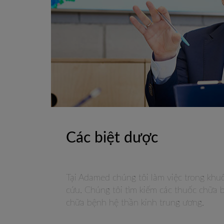
Các biệt dược
Tại Adamed chúng tôi làm việc trong khu
cứu. Chúng tôi tìm kiếm các thuốc chữa 
chữa bệnh hệ thần kinh trung ương.