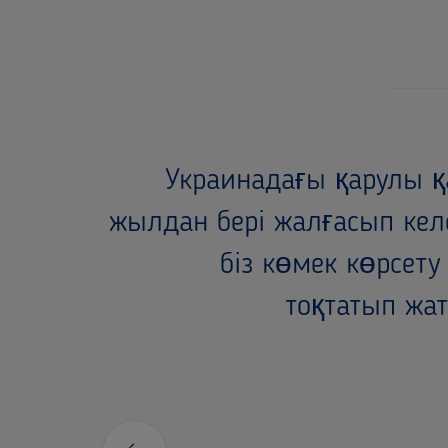
Украинадағы қарулы қ
жылдан бері жалғасып кел
біз көмек көрсет
тоқтатып жа