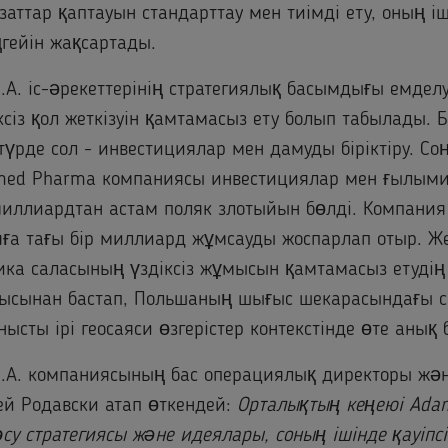
 заттар қаптауын стандарттау мен тиімді ету, оның і
гейін жақсартады.
A. іс-әрекеттерінің стратегиялық басымдығы емделу
ксіз қол жеткізуін қамтамасыз ету болып табылады. 
түрде сол - инвестициялар мен дамуды біріктіру. Соң
ed Pharma компаниясы инвестициялар мен ғылыми
миллиардтан астам поляк злотыйын бөлді. Компания
ға тағы бір миллиард жұмсауды жоспарлап отыр. Жет
ика саласының үздіксіз жұмысын қамтамасыз етуді
ысынан бастап, Польшаның шығыс шекарасындағы 
ысты ірі геосаяси өзгерістер контекстінде өте анық 
.A. компаниясының бас операциялық директоры жә
ей Родавски атап өткендей:
Орталықтың кеңеюі Ada
у стратегиясы және идеялары, соның ішінде қауіпсі