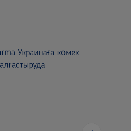
rma Украинаға көмек
жалғастыруда