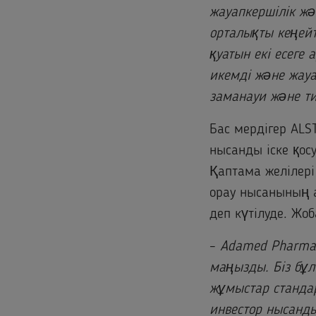
жауапкершілік жә
орталықты кеңей
қуатын екі есеге 
икемді және жауа
заманауи және ти
Бас мердігер AL
нысанды іске қос
Қаптама желілер
орау нысанының 
деп күтілуде. Жо
–
Adamed Pharma 
маңызды. Біз бұл
жұмыстар стандар
инвестор нысанд