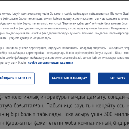
 жұмыс істеуін қамтамасыз ету үшін біз қажетті cookie файлдарын пайдаланамыз. Біз және біздің
ie файлдарын басқа мақсаттарда, соның ішінде талдау және маркетинг үшін де қолдана аламыз.
далану келісім беруді талап етеді, келісімді "Барлығын қабылдау" түймесін басу арқылы беруг
ті емес cookie файлдарын пайдалануға келіспесеңіз, «Бас тарту» түймесін басыңыз. Пайдалануға 
арын таңдағыңыз келсе, «Cookie файлдарын басқару» түймесін басыңыз. Таңдалған параметрлерді
 келген уақытта қайтарып алуға болады.
н кеңейту арқылы Adamed компаниясы өзінің өндірі
арын пайдалану жеке деректеріңізді өңдеумен байланысты. Олардың операторы - АО Адамед Фа
0) 4 миллиард таблеткаға (2027) дейін ұлғайтып, а
ейбір жағдайларда деректеріңіздің операторлары біздің серіктестеріміз болуы мүмкін. Біздің жә
ылған процестер деңгейін арттыратын болады. Аяқта
міздің cookie файлдарын пайдалануы және жеке деректеріңізді, соның ішінде құқықтарыңызды ө
рат алу үшін біздің
cookie саясатымызды қараңыз
дігері ALSTAL Grupa Budowlana болып табылады.
ФАЙЛДАРЫН БАСҚАРУ
БАРЛЫҒЫН ҚАБЫЛДАУ
БАС ТАРТУ
инвестиция Adamed Pharma S.A. компаниясының өсу
 табылады. Компанияның ғылыми-зерттеу іс-шаралар
қ-технологиялық инфрақұрылымды дамыту, сондай-ақ
ртуға бағытталған. Пабьянице зауытын кеңейту осы 
рінің бірі болып табылады. Іске асыру үшін 300 милл
н қаражатты қажет ететін жоба компанияның өндірі