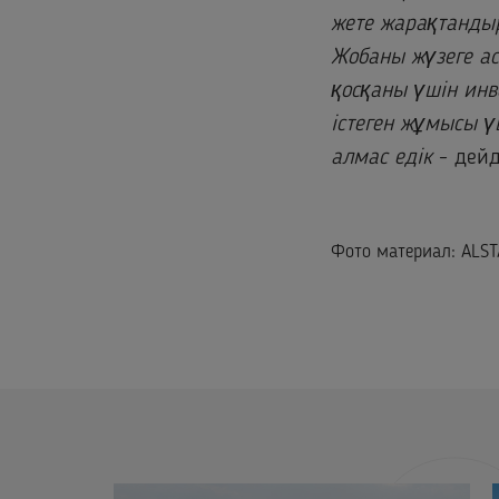
жете жарақтанды
Жобаны жүзеге ас
қосқаны үшін инве
істеген жұмысы ү
алмас едік
- дей
Фото материал: ALST