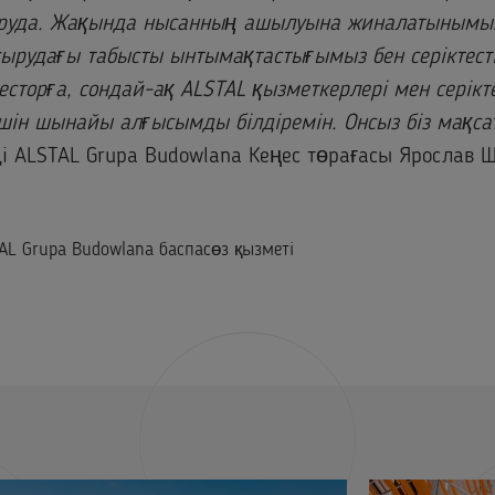
руда. Жақында нысанның ашылуына жиналатынымызғ
ырудағы табысты ынтымақтастығымыз бен серіктестіг
сторға, сондай-ақ ALSTAL қызметкерлері мен серікте
шін шынайы алғысымды білдіремін. Онсыз біз мақс
ді ALSTAL Grupa Budowlana Кеңес төрағасы Ярослав Щ
AL Grupa Budowlana баспасөз қызметі