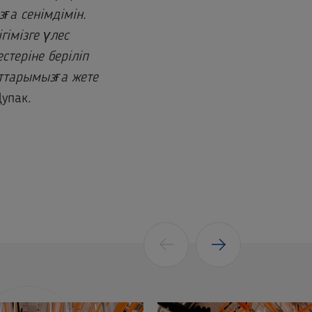
а сенімдімін.
імізге үлес
стеріне беріліп
аттарымызға жете
упак.