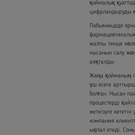
қоймалық қуаттар
цифрландыруды 
Пабьяницеде орна
фармацевтикалық 
жалпы текше көл
нысанын салу жән
аяқталды.
Жаңа қойманың і
үш есеге арттыра
болған. Нысан па
процестерді қай
жеткізуге кететі
компания клиентт
ықпал етеді. Сон