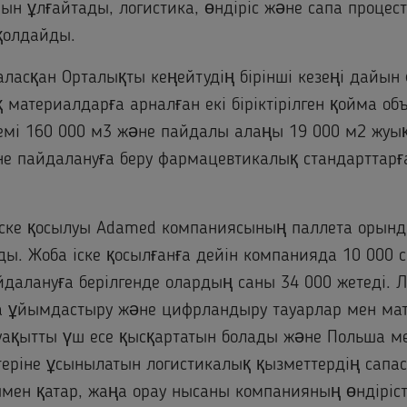
ын ұлғайтады, логистика, өндіріс және сапа процест
қолдайды.
ласқан Орталықты кеңейтудің бірінші кезеңі дайын
материалдарға арналған екі біріктірілген қойма объ
емі 160 000 м3 және пайдалы алаңы 19 000 м2 жуық
е пайдалануға беру фармацевтикалық стандарттарғ
ске қосылуы Adamed компаниясының паллета орын
ды. Жоба іске қосылғанға дейін компанияда 10 000 
йдалануға берілгенде олардың саны 34 000 жетеді. 
та ұйымдастыру және цифрландыру тауарлар мен м
н уақытты үш есе қысқартатын болады және Польша м
еріне ұсынылатын логистикалық қызметтердің сапа
ымен қатар, жаңа орау нысаны компанияның өндіріст