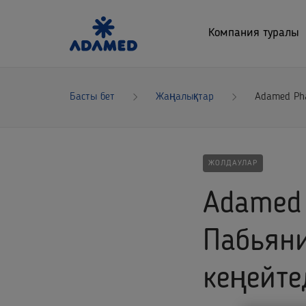
Компания туралы
Басты бет
Жаңалықтар
Adamed Pha
ЖОЛДАУЛАР
Adamed
Пабьяни
кеңейте