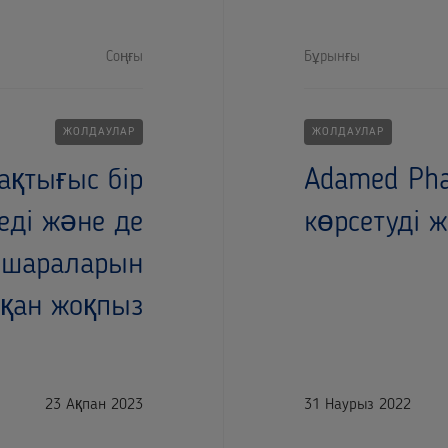
Соңғы
Бұрынғы
ЖОЛДАУЛАР
ЖОЛДАУЛАР
ақтығыс бір
Adamed Pha
еді және де
көрсетуді 
у шараларын
тқан жоқпыз
23 Ақпан 2023
31 Наурыз 2022