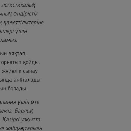
к-логистикалық
ның өндірістік
 қажеттіліктеріне
ілері үшін
аламыз.
ын аяқтап,
 орнатып қойды.
 жүйелік сынау
рында аяқталады
тын болады.
мпания үшін өте
еміз. Барлық
 Қазіргі уақытта
не жабдықтармен