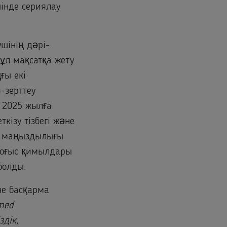
шінде сериялау
шінің дәрі-
Бұл мақсатқа жету
ғы екі
-зерттеу
 2025 жылға
кізу тізбегі және
ң маңыздылығы
соғыс қимылдары
болды.
не басқарма
med
здік,