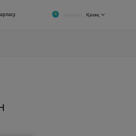
барласу
Қазақ
Kazakhstan
н