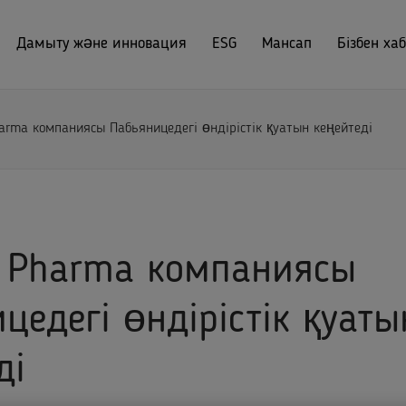
Дамыту және инновация
ESG
Мансап
Бізбен ха
rma компаниясы Пабьяницедегі өндірістік қуатын кеңейтеді
 Pharma компаниясы
цедегі өндірістік қуаты
ді