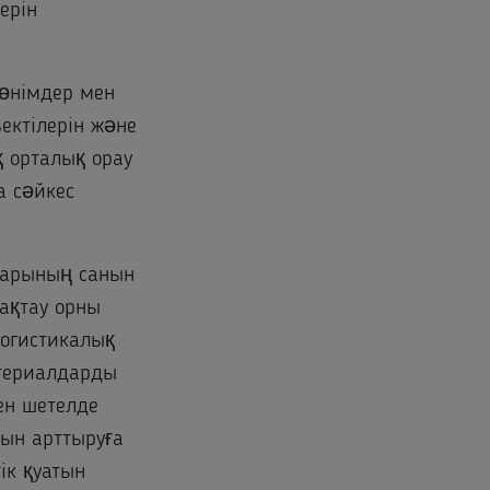
ерін
 өнімдер мен
ектілерін және
 орталық орау
а сәйкес
дарының санын
сақтау орны
Логистикалық
атериалдарды
ен шетелде
сын арттыруға
ік қуатын