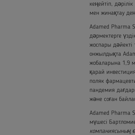
кеңейтіп, дәрілік
мен жинақтау дең
Adamed Pharma S.
дәрмектерге үзді
жоспары дәйекті 
онжылдықта Adam
жобаларына 1,9 
қарай инвестиция
поляк фармацевт
пандемия дағдар
және соған байлан
Adamed Pharma S
мүшесі Бартломи
компаниясының өс