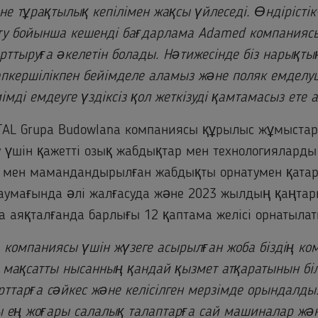
не тұрақтылық кепілімен жақсы үйлеседі. Өндірісті
ту бойынша кешенді бағдарлама Adamed компаниясы
арттыруға әкелетін болады. Нәтижесінде біз нарықтың
пкершілікпен бейімделе аламыз және поляк емделуш
імді емдеуге үздіксіз қол жеткізуді қамтамасыз ете 
STAL Grupa Budowlana компаниясы құрылыс жұмыстар
у үшін қажетті озық жабдықтар мен технологияларды
і мен мамандандырылған жабдықты орнатумен қатар
аумағында әлі жалғасуда және 2023 жылдың қаңта
ба аяқталғанда барлығы 12 қаптама желісі орнатыла
компаниясы үшін жүзеге асырылған жоба біздің ко
 мақсатты нысанның қандай қызмет атқаратынын біл
ттарға сәйкес және келісілген мерзімде орындалды.
ы ең жоғары салалық талаптарға сай машиналар жә