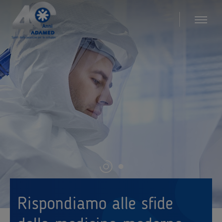
Rispondiamo alle sfide
La crescita globale di